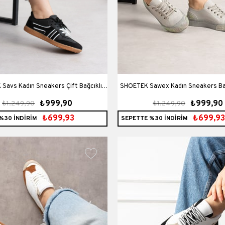
 Kadın Sneakers Çift Bağcıklı
SHOETEK Sawex Kadın Sneakers Bağcıklı Taşlı
₺999,90
₺999,90
₺1.249,90
₺1.249,90
Spor Ayakkabı Siyah Deri
Spor Ayakkabı Gri Deri
₺699,93
₺699,93
%30 İNDİRİM
SEPETTE %30 İNDİRİM