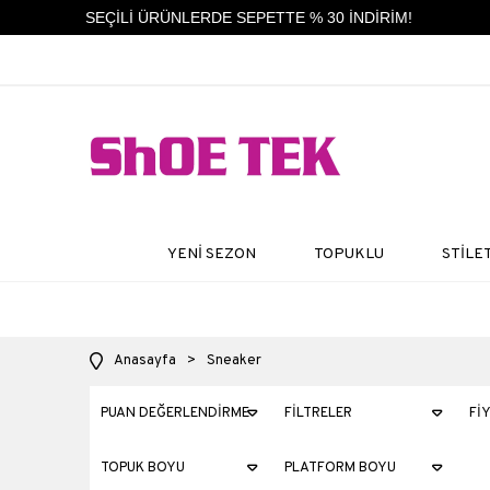
SEÇİLİ ÜRÜNLERDE SEPETTE % 30 İNDİRİM!
YENİ SEZON
TOPUKLU
STİLE
Anasayfa
>
Sneaker
PUAN DEĞERLENDIRME
FILTRELER
FI
TOPUK BOYU
PLATFORM BOYU