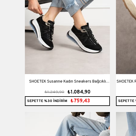
SHOETEK Susanne Kadın Sneakers Bağcıklı
SHOETEK Ro
₺1.084,90
₺1.249,90
Spor Ayakkabı Siyah Süet
₺759,43
SEPETTE %30 İNDİRİM
SEPETTE 