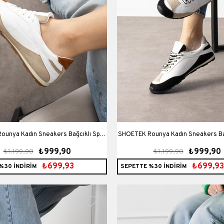
unya Kadın Sneakers Bağcıklı Spor
SHOETEK Rounya Kadın Sneakers Ba
₺999,90
₺999,90
₺1.199,90
₺1.199,90
Ayakkabı Beyaz Vizon Süet
Ayakkabı Beyaz Deri
₺699,93
₺699,93
%30 İNDİRİM
SEPETTE %30 İNDİRİM