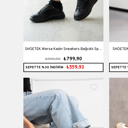
SHOETEK Wersa Kadın Sneakers Bağcıklı Spor
SHOETEK Savs
₺799,90
₺999,90
Ayakkabı Siyah Deri
₺559,93
SEPETTE %30 İNDİRİM
SEPETTE 