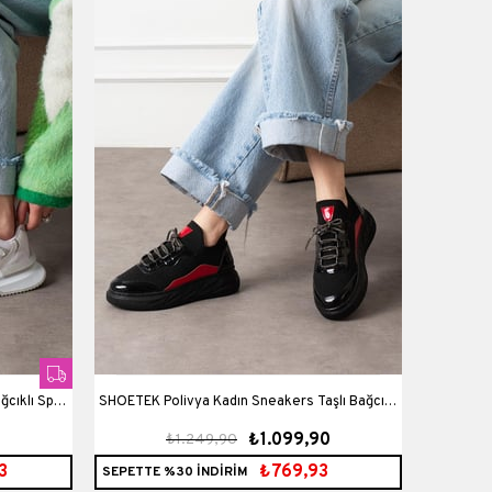
SHOETEK Polivya Kadın Sneakers Taşlı Bağcıklı
0
₺1.099,90
₺1.249,90
Triko Dokumalı Spor Ayakkabı Siyah/Kırmızı
3
₺769,93
SEPETTE %30 İNDİRİM