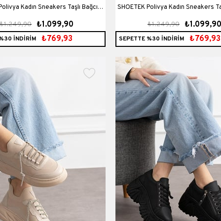
livya Kadın Sneakers Taşlı Bağcıklı
SHOETEK Polivya Kadın Sneakers Taş
₺1.099,90
₺1.099,9
₺1.249,90
₺1.249,90
okumalı Spor Ayakkabı Beyaz Deri
Triko Dokumalı Spor Ayakkabı Si
₺769,93
₺769,93
%30 İNDİRİM
SEPETTE %30 İNDİRİM