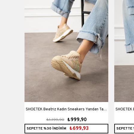
SHOETEK Beatriz Kadın Sneakers Yandan Taşlı
SHOETEK B
₺999,90
₺1.199,90
Bağcıklı Spor Ayakkabı Bej
B
₺699,93
SEPETTE %30 İNDİRİM
SEPETTE 