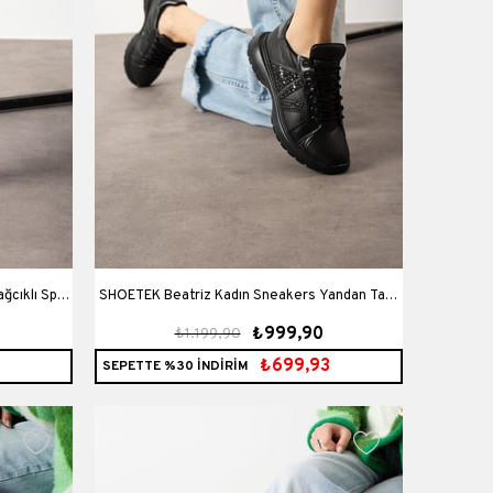
ğcıklı Spor
SHOETEK Beatriz Kadın Sneakers Yandan Taşlı
₺999,90
₺1.199,90
Bağcıklı Spor Ayakkabı Siyah
₺699,93
SEPETTE %30 İNDİRİM