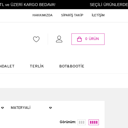
ÜZERİ KARGO BEDAVA!
SEÇİLİ ÜRÜNLERDE SEPETT
HAKKIMIZDA
SİPARİŞ TAKİP
İLETİŞİM
0
ÜRÜN
NDALET
TERLİK
BOT&BOOTİE
MATERYALI