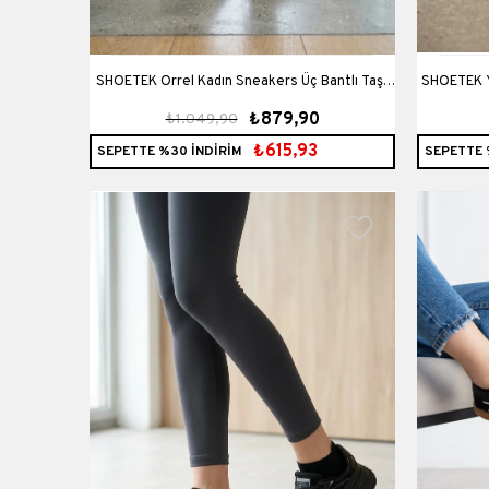
SHOETEK Orrel Kadın Sneakers Üç Bantlı Taşlı
SHOETEK Yaswe
₺879,90
₺1.049,90
Spor Ayakkabı Bej Deri
Ay
₺615,93
SEPETTE %30 İNDİRİM
SEPETTE 