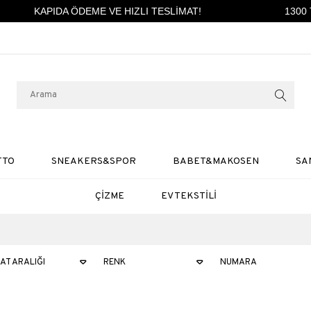
KAPIDA ÖDEME VE HIZLI TESLİMAT!
1300 TL ve 
TTO
SNEAKERS&SPOR
BABET&MAKOSEN
SA
ÇİZME
EV TEKSTİLİ
YAT ARALIĞI
RENK
NUMARA