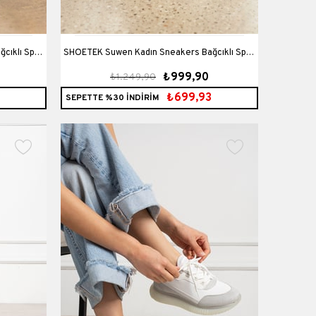
SHOETEK Suwen Kadın Sneakers Bağcıklı Spor
₺999,90
₺1.249,90
i
Ayakkabı Yeşil Süet Beyaz Deri
₺699,93
SEPETTE %30 İNDİRİM