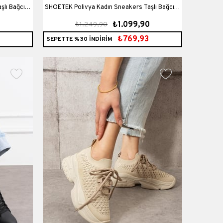
lı Bağcıklı
SHOETEK Polivya Kadın Sneakers Taşlı Bağcıklı
0
₺1.099,90
₺1.249,90
yah Ruhan
Triko Dokumalı Spor Ayakkabı Kahve Garni Bej
₺769,93
SEPETTE %30 İNDİRİM