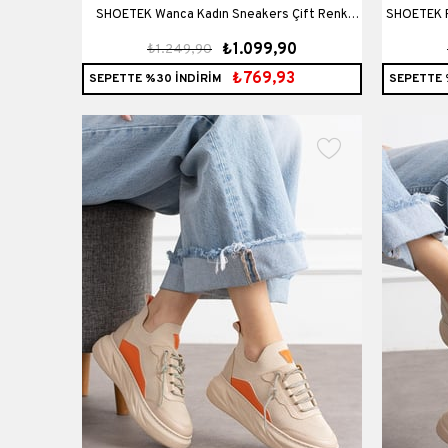
SHOETEK Wanca Kadın Sneakers Çift Renk
SHOETEK Po
₺1.099,90
₺1.249,90
Bağcıklı Spor Ayakkabı Bej Süet
Triko D
₺769,93
SEPETTE %30 İNDİRİM
SEPETTE 