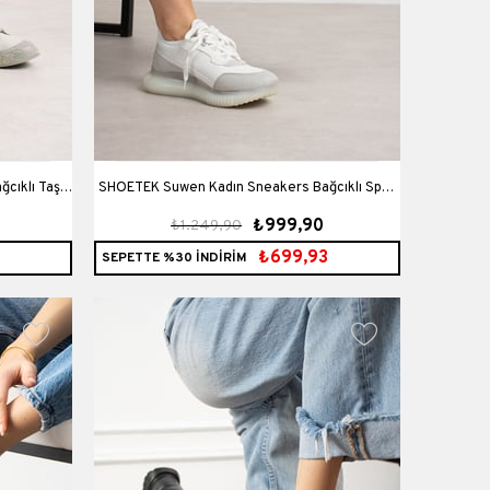
SHOETEK Suwen Kadın Sneakers Bağcıklı Spor
₺999,90
₺1.249,90
Ayakkabı Gri Süet Beyaz Deri
₺699,93
SEPETTE %30 İNDİRİM