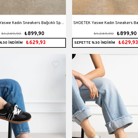
 Kadın Sneakers Bağcıklı Spor
SHOETEK Yaswe Kadın Sneakers Bağcıklı Spor
₺899,90
₺899,90
₺1.249,90
₺1.249,90
akkabı Turuncu/Beyaz Deri
Ayakkabı Mavi/Beyaz Der
₺629,93
₺629,93
%30 İNDİRİM
SEPETTE %30 İNDİRİM