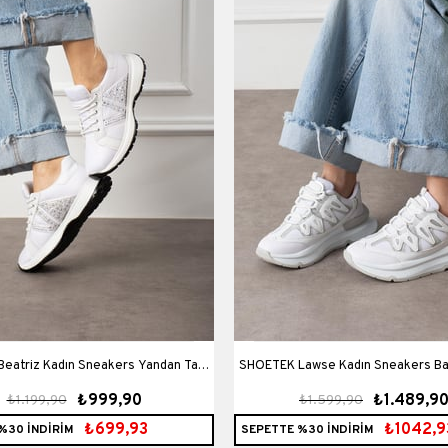
eatriz Kadın Sneakers Yandan Taşlı
SHOETEK Lawse Kadın Sneakers Bağcıklı Spor
₺999,90
₺1.489,9
₺1.199,90
₺1.599,90
ağcıklı Spor Ayakkabı Beyaz
Ayakkabı Beyaz
₺699,93
₺1042,9
%30 İNDİRİM
SEPETTE %30 İNDİRİM