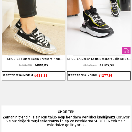
SHOETET Yuliana Kadın Sneakers Pimli
SHOETEK Marion Kadın Sneakers Bağcıklı Spor
₺1.539,90
₺888,89
₺1.599,90
₺1.419,90
Taşlanmış Coton Siyah
Bot Siyah/Sarı Deri
₺622,22
₺1277,91
SEPETTE %30 İNDİRİM
SEPETTE %10 İNDİRİM
SHOE TEK
Zamanın trendini sizin için takip edip her daim yenilikçi kimliğimizi koruyor
ve siz değerli müşterilerimizin talep ve isteklerini SHOETEK tek tıkla
evlerinize getiriyoruz.