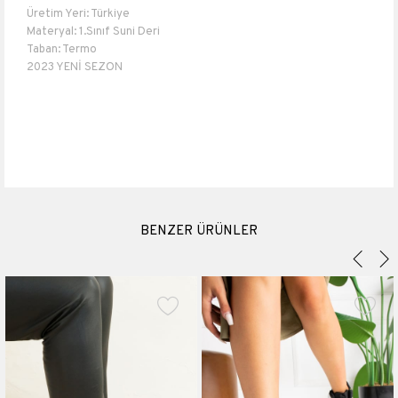
Üretim Yeri: Türkiye
Materyal: 1.Sınıf Suni Deri
Taban: Termo
2023 YENİ SEZON
Topuk boyu 7 cm
Materyali
Suni Deri
Topuk Boyu
7 cm
Platform Boyu
3.5 cm
BENZER ÜRÜNLER