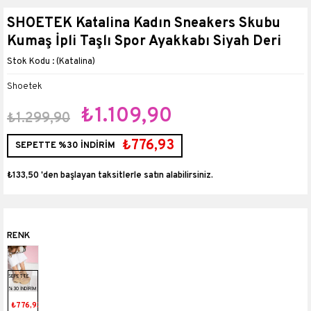
SHOETEK Katalina Kadın Sneakers Skubu
Kumaş İpli Taşlı Spor Ayakkabı Siyah Deri
(Katalina)
Shoetek
₺1.109,90
₺1.299,90
₺776,93
SEPETTE %30 İNDİRİM
₺133,50
'den başlayan taksitlerle
SEPETTE
%30 İNDİRİM
₺776,93