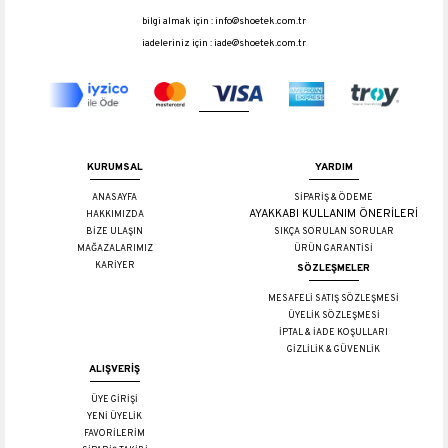
bilgi almak için :
info@shoetek.com.tr
iadeleriniz için :
iade@shoetek.com.tr
KURUMSAL
YARDIM
ANASAYFA
SİPARİŞ & ÖDEME
AYAKKABI KULLANIM ÖNERİLERİ
HAKKIMIZDA
BİZE ULAŞIN
SIKÇA SORULAN SORULAR
MAĞAZALARIMIZ
ÜRÜN GARANTİSİ
KARİYER
SÖZLEŞMELER
MESAFELİ SATIŞ SÖZLEŞMESİ
ÜYELİK SÖZLEŞMESİ
İPTAL & İADE KOŞULLARI
GİZLİLİK & GÜVENLİK
ALIŞVERİŞ
ÜYE GİRİŞİ
YENİ ÜYELİK
FAVORİLERİM