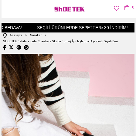
0
BEDAVA!
SEÇİLİ ÜRÜNLERDE SEPETTE % 30 İNDİRİM!
Anasayfa
>
Sneaker
>
SHOETEK Katalina Kadın Sneakers Skubu Kumaş İpli Taşlı Spor Ayakkabı Siyah Deri