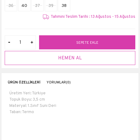
36
40
37
39
38
Tahmini Teslim Tarihi : 13 Ağustos - 15 Ağustos
ÜRÜN ÖZELLIKLERI
YORUMLAR
(0)
Üretim Yeri: Türkiye
Topuk Boyu: 3,5 cm
Materyal: 1.Sınıf Suni Deri
Taban: Termo
2023 YENİ SEZON
Materyali
Tekstil