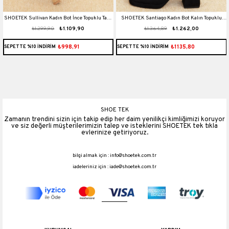
t
SHOETEK Sullivan Kadın Bot İnce Topuklu Taşlı
SHOETEK Santiago Kadın Bot Kalın Topuklu
₺1.299,90
₺1.109,90
₺1.364,89
₺1.262,00
Ten Süet
Taşlı Siyah Süet
₺998,91
₺1135,80
SEPETTE %10 İNDİRİM
SEPETTE %10 İNDİRİM
SHOE TEK
Zamanın trendini sizin için takip edip her daim yenilikçi kimliğimizi koruyor
ve siz değerli müşterilerimizin talep ve isteklerini SHOETEK tek tıkla
evlerinize getiriyoruz.
bilgi almak için :
info@shoetek.com.tr
iadeleriniz için :
iade@shoetek.com.tr