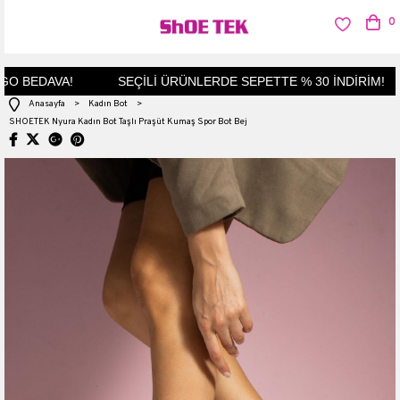
0
O BEDAVA!
SEÇİLİ ÜRÜNLERDE SEPETTE % 30 İNDİRİM!
Anasayfa
>
Kadın Bot
>
SHOETEK Nyura Kadın Bot Taşlı Praşüt Kumaş Spor Bot Bej