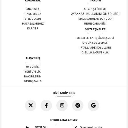
KURUMSAL
YARDIM
ANASAYFA
SİPARİŞ & ÖDEME
AYAKKABI KULLANIM ÖNERİLERİ
HAKKIMIZDA
BİZE ULAŞIN
SIKÇA SORULAN SORULAR
MAĞAZALARIMIZ
ÜRÜN GARANTİSİ
KARİYER
SÖZLEŞMELER
MESAFELİ SATIŞ SÖZLEŞMESİ
ÜYELİK SÖZLEŞMESİ
İPTAL & İADE KOŞULLARI
GİZLİLİK & GÜVENLİK
ALIŞVERİŞ
ÜYE GİRİŞİ
YENİ ÜYELİK
FAVORİLERİM
SİPARİŞ TAKİBİ
BİZİ TAKİP EDİN
UYGULAMALARIMIZ