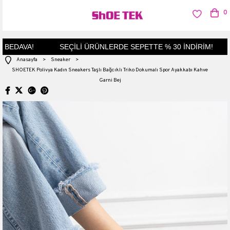
0
BEDAVA!
SEÇİLİ ÜRÜNLERDE SEPETTE % 30 İNDİRİM!
Anasayfa
>
Sneaker
>
SHOETEK Polivya Kadın Sneakers Taşlı Bağcıklı Triko Dokumalı Spor Ayakkabı Kahve
Garni Bej