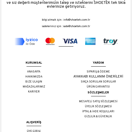
ve siz değerli müşterilerimizin talep ve isteklerini SHOETEK tek tıkla
evlerinize getiriyoruz.
bilgi almak için :
info@shoetek.com.tr
iadeleriniz için :
iade@shoetek.com.tr
KURUMSAL
YARDIM
ANASAYFA
SİPARİŞ & ÖDEME
AYAKKABI KULLANIM ÖNERİLERİ
HAKKIMIZDA
BİZE ULAŞIN
SIKÇA SORULAN SORULAR
MAĞAZALARIMIZ
ÜRÜN GARANTİSİ
KARİYER
SÖZLEŞMELER
MESAFELİ SATIŞ SÖZLEŞMESİ
ÜYELİK SÖZLEŞMESİ
İPTAL & İADE KOŞULLARI
GİZLİLİK & GÜVENLİK
ALIŞVERİŞ
ÜYE GİRİŞİ