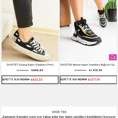
SHOETET Yuliana Kadın Sneakers Pimli
SHOETEK Marion Kadın Sneakers Bağcıklı Spor
₺1.539,90
₺888,89
₺1.599,90
₺1.419,90
Taşlanmış Coton Siyah
Bot Siyah/Sarı Deri
₺622,22
₺1277,91
SEPETTE %30 İNDİRİM
SEPETTE %10 İNDİRİM
SHOE TEK
Zamanın trendini sizin için takip edip her daim yenilikçi kimliğimizi koruyor