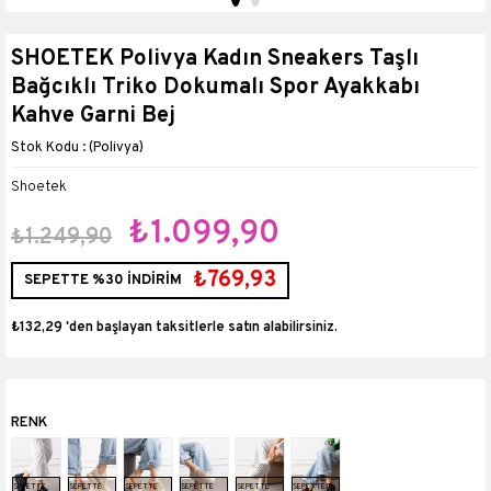
SHOETEK Polivya Kadın Sneakers Taşlı
Bağcıklı Triko Dokumalı Spor Ayakkabı
Kahve Garni Bej
(Polivya)
Shoetek
₺1.099,90
₺1.249,90
₺769,93
SEPETTE %30 İNDİRİM
₺132,29
'den başlayan taksitlerle
SEPETTE
SEPETTE
SEPETTE
SEPETTE
SEPETTE
SEPETTE