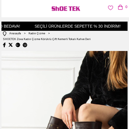
0
BEDAVA!
SEÇİLİ ÜRÜNLERDE SEPETTE % 30 İNDİRİM!
Anasayfa
>
Kadın Çizme
>
SHOETEK Zova Kadın Çizme Körüklü Çift Kemerli Tokalı Kahve Deri