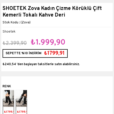
SHOETEK Zova Kadın Çizme Körüklü Çift
Kemerli Tokalı Kahve Deri
(Zova)
Shoetek
₺1.999,90
₺2.399,90
₺1799,91
SEPETTE %10 İNDİRİM
₺240,54
'den başlayan taksitlerle
SEPETTE
SEPETTE
%10 İNDİRİM
%10 İNDİRİM
₺1799,91
₺1799,91