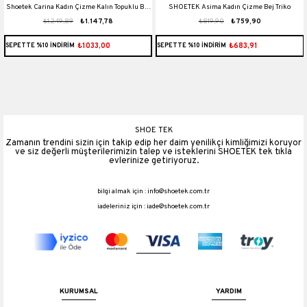
Shoetek Carina Kadın Çizme Kalın Topuklu Bej
SHOETEK Asima Kadın Çizme Bej Triko
₺1.249,89
₺1.147,78
₺819,90
₺759,90
Deri
₺1033,00
₺683,91
SEPETTE %10 İNDİRİM
SEPETTE %10 İNDİRİM
SHOE TEK
Zamanın trendini sizin için takip edip her daim yenilikçi kimliğimizi koruyor
ve siz değerli müşterilerimizin talep ve isteklerini SHOETEK tek tıkla
evlerinize getiriyoruz.
bilgi almak için :
info@shoetek.com.tr
iadeleriniz için :
iade@shoetek.com.tr
KURUMSAL
YARDIM