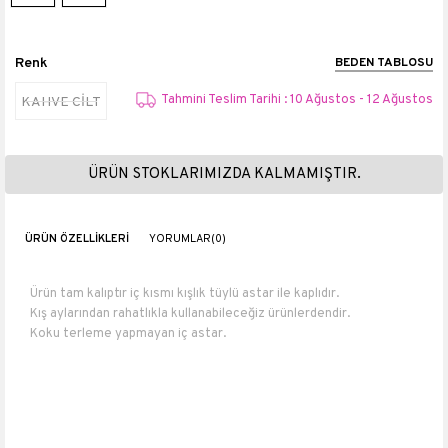
Renk
BEDEN TABLOSU
Tahmini Teslim Tarihi : 10 Ağustos - 12 Ağustos
KAHVE CİLT
ÜRÜN STOKLARIMIZDA KALMAMIŞTIR.
ÜRÜN ÖZELLIKLERI
YORUMLAR
(0)
Ürün tam kalıptır iç kısmı kışlık tüylü astar ile kaplıdır.
Kış aylarından rahatlıkla kullanabileceğiz ürünlerdendir.
Koku terleme yapmayan iç astar.
Numara ölçüleri : 36 numara 23 cm 37 numara 23.5 cm 38 numara
24 cm 39 numara 25 cm 40 numara 26 cm.
Topuk boyu 6,5 cm
Boyu 49 cm
Baldır genişliği 38-40 cm