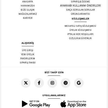
ANASAYFA
SİPARİŞ & ÖDEME
AYAKKABI KULLANIM ÖNERİLERİ
HAKKIMIZDA
BİZE ULAŞIN
SIKÇA SORULAN SORULAR
MAĞAZALARIMIZ
ÜRÜN GARANTİSİ
KARİYER
SÖZLEŞMELER
MESAFELİ SATIŞ SÖZLEŞMESİ
ÜYELİK SÖZLEŞMESİ
İPTAL & İADE KOŞULLARI
GİZLİLİK & GÜVENLİK
ALIŞVERİŞ
ÜYE GİRİŞİ
YENİ ÜYELİK
FAVORİLERİM
SİPARİŞ TAKİBİ
BİZİ TAKİP EDİN
UYGULAMALARIMIZ