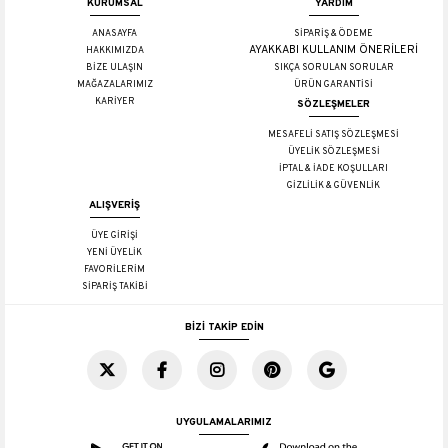
KURUMSAL
YARDIM
ANASAYFA
SİPARİŞ & ÖDEME
AYAKKABI KULLANIM ÖNERİLERİ
HAKKIMIZDA
BİZE ULAŞIN
SIKÇA SORULAN SORULAR
MAĞAZALARIMIZ
ÜRÜN GARANTİSİ
KARİYER
SÖZLEŞMELER
MESAFELİ SATIŞ SÖZLEŞMESİ
ÜYELİK SÖZLEŞMESİ
İPTAL & İADE KOŞULLARI
GİZLİLİK & GÜVENLİK
ALIŞVERİŞ
ÜYE GİRİŞİ
YENİ ÜYELİK
FAVORİLERİM
SİPARİŞ TAKİBİ
BİZİ TAKİP EDİN
UYGULAMALARIMIZ