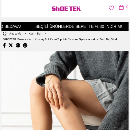
0
BEDAVA!
SEÇİLİ ÜRÜNLERDE SEPETTE % 30 İNDİRİM!
Anasayfa
>
Kadın Bot
>
SHOETEK Yevena Kadın Kovboy Bot Kalın Topuklu Yandan Fiyonklu Hakiki Deri Bej Süet