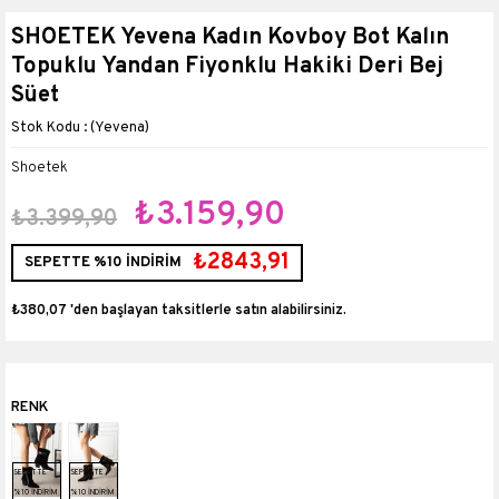
SHOETEK Yevena Kadın Kovboy Bot Kalın
Topuklu Yandan Fiyonklu Hakiki Deri Bej
Süet
(Yevena)
Shoetek
₺3.159,90
₺3.399,90
₺2843,91
SEPETTE %10 İNDİRİM
₺380,07
'den başlayan taksitlerle
SEPETTE
SEPETTE
%10 İNDİRİM
%10 İNDİRİM