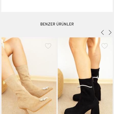
Materyali
Hakiki Deri
Topuk Boyu
6.5cm
Platform Boyu
1 cm
BENZER ÜRÜNLER
Boyu
23 cm