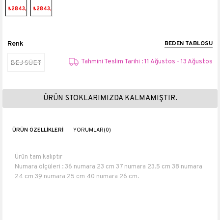
₺2843,91
₺2843,91
Renk
BEDEN TABLOSU
Tahmini Teslim Tarihi : 11 Ağustos - 13 Ağustos
BEJ SÜET
ÜRÜN STOKLARIMIZDA KALMAMIŞTIR.
ÜRÜN ÖZELLIKLERI
YORUMLAR
(0)
Ürün tam kalıptır
Numara ölçüleri : 36 numara 23 cm 37 numara 23.5 cm 38 numara
24 cm 39 numara 25 cm 40 numara 26 cm.
Topuk boyu 6,5 cm
Boyu : 23 cm
Hakiki Deri