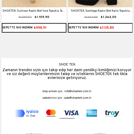
t
SHOETEK Sullivan Kadın Bot İnce Topuklu Taşlı
SHOETEK Santiago Kadın Bot Kalın Topuklu
₺1.299,90
₺1.109,90
₺1.364,89
₺1.262,00
Ten Süet
Taşlı Siyah Süet
₺998,91
₺1135,80
SEPETTE %10 İNDİRİM
SEPETTE %10 İNDİRİM
SHOE TEK
Zamanın trendini sizin için takip edip her daim yenilikçi kimliğimizi koruyor
ve siz değerli müşterilerimizin talep ve isteklerini SHOETEK tek tıkla
evlerinize getiriyoruz.
bilgi almak için :
info@shoetek.com.tr
iadeleriniz için :
iade@shoetek.com.tr