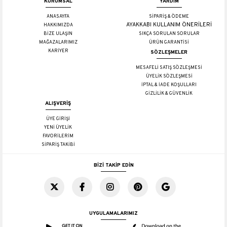
KURUMSAL
YARDIM
ANASAYFA
SİPARİŞ & ÖDEME
AYAKKABI KULLANIM ÖNERİLERİ
HAKKIMIZDA
BİZE ULAŞIN
SIKÇA SORULAN SORULAR
MAĞAZALARIMIZ
ÜRÜN GARANTİSİ
KARİYER
SÖZLEŞMELER
MESAFELİ SATIŞ SÖZLEŞMESİ
ÜYELİK SÖZLEŞMESİ
İPTAL & İADE KOŞULLARI
GİZLİLİK & GÜVENLİK
ALIŞVERİŞ
ÜYE GİRİŞİ
YENİ ÜYELİK
FAVORİLERİM
SİPARİŞ TAKİBİ
BİZİ TAKİP EDİN
UYGULAMALARIMIZ