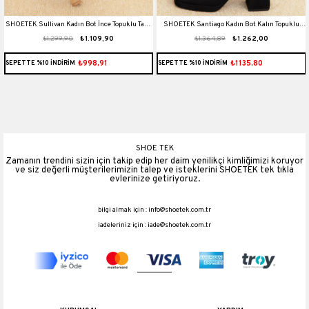
t
SHOETEK Sullivan Kadın Bot İnce Topuklu Taşlı
SHOETEK Santiago Kadın Bot Kalın Topuklu
₺1.299,90
₺1.109,90
₺1.364,89
₺1.262,00
Ten Süet
Taşlı Siyah Süet
₺998,91
₺1135,80
SEPETTE %10 İNDİRİM
SEPETTE %10 İNDİRİM
SHOE TEK
Zamanın trendini sizin için takip edip her daim yenilikçi kimliğimizi koruyor
ve siz değerli müşterilerimizin talep ve isteklerini SHOETEK tek tıkla
evlerinize getiriyoruz.
bilgi almak için :
info@shoetek.com.tr
iadeleriniz için :
iade@shoetek.com.tr