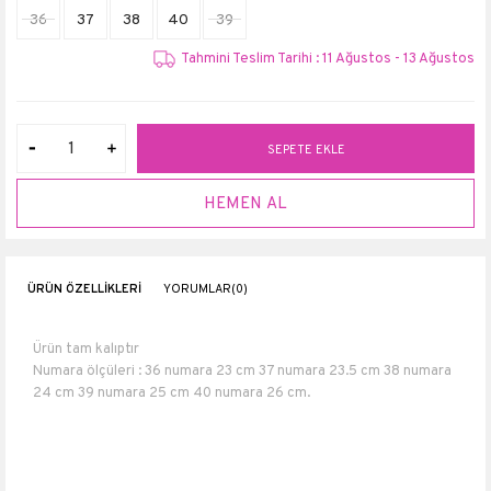
36
37
38
40
39
Tahmini Teslim Tarihi : 11 Ağustos - 13 Ağustos
ÜRÜN ÖZELLIKLERI
YORUMLAR
(0)
Ürün tam kalıptır
Numara ölçüleri : 36 numara 23 cm 37 numara 23.5 cm 38 numara
24 cm 39 numara 25 cm 40 numara 26 cm.
Topuk boyu 5,5 cm
Boyu : 20 cm
Suni Deri