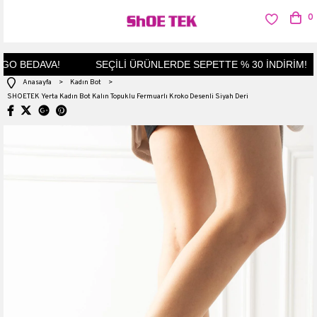
0
O BEDAVA!
SEÇİLİ ÜRÜNLERDE SEPETTE % 30 İNDİRİM!
Anasayfa
>
Kadın Bot
>
SHOETEK Yerta Kadın Bot Kalın Topuklu Fermuarlı Kroko Desenli Siyah Deri