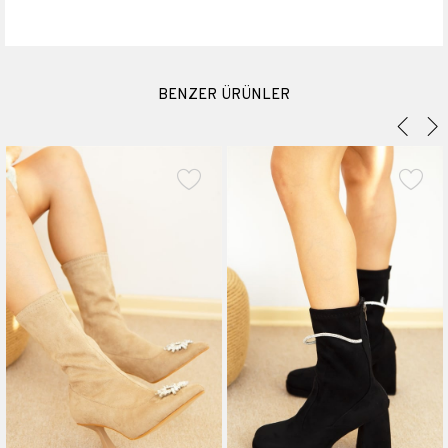
Materyali
Suni Deri
Topuk Boyu
5.5 cm
Platform Boyu
0.5 cm
BENZER ÜRÜNLER
Boyu
20 cm