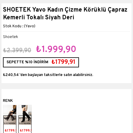
SHOETEK Yavo Kadın Çizme Körüklü Çapraz
Kemerli Tokalı Siyah Deri
(Yavo)
Shoetek
₺1.999,90
₺2.399,90
₺1799,91
SEPETTE %10 İNDİRİM
₺240,54
'den başlayan taksitlerle
SEPETTE
SEPETTE
%10 İNDİRİM
%10 İNDİRİM
₺1799,91
₺1799,91