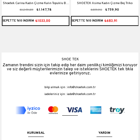
Shoetek Carina Kadın Çizme Kalın Topuklu Bej
SHOETEK Asima Kadın Çizme Bej Triko
₺1.249,89
₺1.147,78
₺819,90
₺759,90
Deri
₺1033,00
₺683,91
SEPETTE %10 İNDİRİM
SEPETTE %10 İNDİRİM
SHOE TEK
Zamanın trendini sizin için takip edip her daim yenilikçi kimliğimizi koruyor
ve siz değerli müşterilerimizin talep ve isteklerini SHOETEK tek tıkla
evlerinize getiriyoruz.
bilgi almak için :
info@shoetek.com.tr
iadeleriniz için :
iade@shoetek.com.tr
KURUMSAL
YARDIM