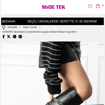
0
BEDAVA!
SEÇİLİ ÜRÜNLERDE SEPETTE % 30 İNDİRİM!
Anasayfa
>
Kadın Çizme
>
SHOETEK Yavo Kadın Çizme Körüklü Çapraz Kemerli Tokalı Siyah Deri