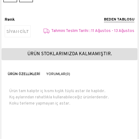
Renk
BEDEN TABLOSU
Tahmini Teslim Tarihi : 11 Ağustos - 13 Ağustos
SİYAH CİLT
ÜRÜN STOKLARIMIZDA KALMAMIŞTIR.
ÜRÜN ÖZELLIKLERI
YORUMLAR
(0)
Ürün tam kalıptır iç kısmı kışlık tüylü astar ile kaplıdır.
Kış aylarından rahatlıkla kullanabileceğiz ürünlerdendir.
Koku terleme yapmayan iç astar.
Numara ölçüleri : 36 numara 23 cm 37 numara 23.5 cm 38 numara
24 cm 39 numara 25 cm 40 numara 26 cm.
Topuk boyu 9 cm
Boyu 49 cm
Baldır genişliği 38-40 cm