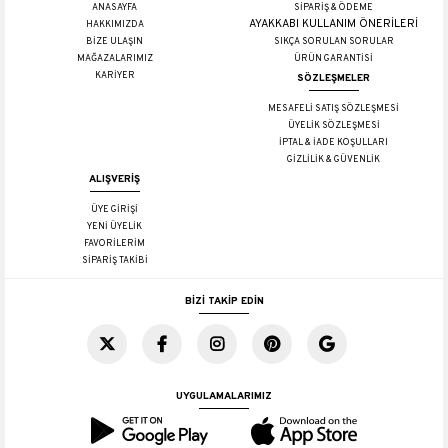
ANASAYFA
SİPARİŞ & ÖDEME
AYAKKABI KULLANIM ÖNERİLERİ
HAKKIMIZDA
BİZE ULAŞIN
SIKÇA SORULAN SORULAR
MAĞAZALARIMIZ
ÜRÜN GARANTİSİ
KARİYER
SÖZLEŞMELER
MESAFELİ SATIŞ SÖZLEŞMESİ
ÜYELİK SÖZLEŞMESİ
İPTAL & İADE KOŞULLARI
GİZLİLİK & GÜVENLİK
ALIŞVERİŞ
ÜYE GİRİŞİ
YENİ ÜYELİK
FAVORİLERİM
SİPARİŞ TAKİBİ
BİZİ TAKİP EDİN
UYGULAMALARIMIZ