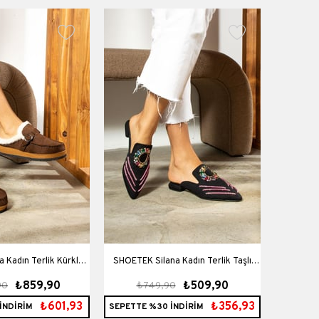
 Kadın Terlik Kürklü
SHOETEK Silana Kadın Terlik Taşlı
SHOETEK 
₺859,90
₺509,90
90
₺749,90
₺6
hve Süet
Siyah Saten
₺601,93
₺356,93
İNDİRİM
SEPETTE %30 İNDİRİM
SEPETTE