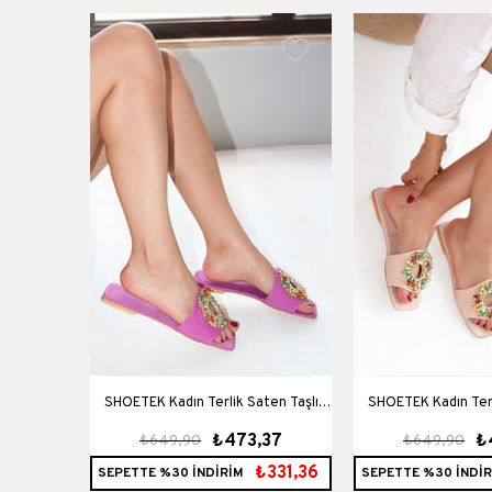
lik Taşlı
SHOETEK Kadın Terlik Saten Taşlı
SHOETEK Kadın Terl
90
₺473,37
₺
₺649,90
₺649,90
Edith Lila
Edith T
₺356,93
₺331,36
SEPETTE %30 İNDİRİM
SEPETTE %30 İNDİR