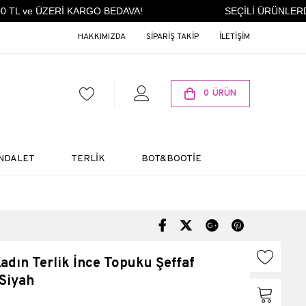
TL ve ÜZERİ KARGO BEDAVA!
SEÇİLİ ÜRÜNLERDE 
HAKKIMIZDA
SİPARİŞ TAKİP
İLETİŞİM
0
ÜRÜN
NDALET
TERLİK
BOT&BOOTİE
adın Terlik İnce Topuku Şeffaf
 Siyah