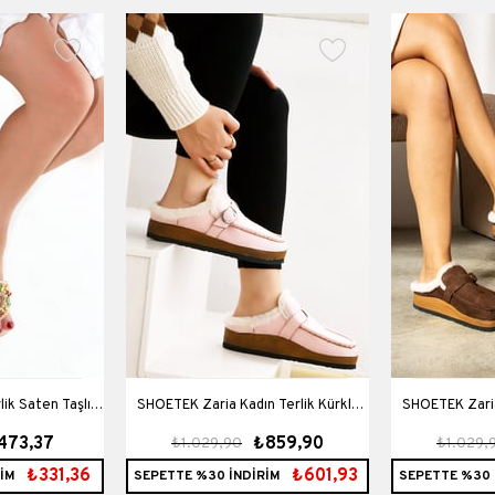
ik Saten Taşlı
SHOETEK Zaria Kadın Terlik Kürklü
SHOETEK Zaria
473,37
₺859,90
₺1.029,90
₺1.029,
en
Pudra Süet
Ka
₺331,36
₺601,93
İM
SEPETTE %30 İNDİRİM
SEPETTE %30 