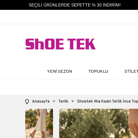
SEÇİLİ ÜRÜNLERDE SEPETTE % 30 İNDİRİM!
YENİ SEZON
TOPUKLU
STİLE
Anasayfa
>
Terlik
>
Shoetek Wia Kadın Terlik İnce Top