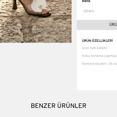
Renk
SİYAH
ÜRÜ
ÜRÜN ÖZELLIKLERI
Ürün tam kalıptır
Koku terleme yapmayan
Numara ölçüleri : 36 
numara 25 cm 40 numa
Topuk boyu 8 cm
Suni Deri,
Materyali
BENZER ÜRÜNLER
Topuk Boyu
Platform Boyu