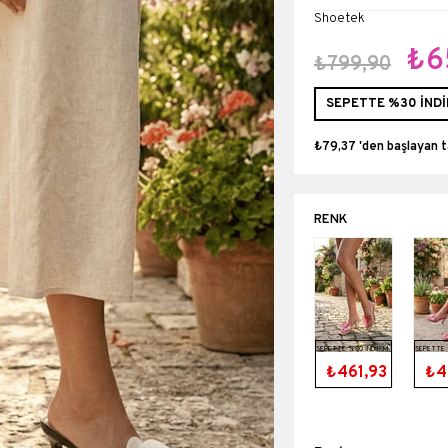
Shoetek
₺6
₺799,90
SEPETTE %30 İNDİ
₺79,37
'den başlayan t
SEPETTE %30 İNDİRİM
SEPETTE 
₺461,93
₺4