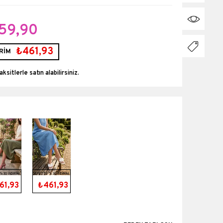
59,90
₺461,93
RİM
aksitlerle
%30 İNDİRİM
SEPETTE %30 İNDİRİM
61,93
₺461,93