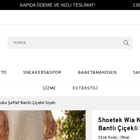
KAPIDA ÖDEME VE HIZLI TESLİMAT!
1300 
TTO
SNEAKERS&SPOR
BABET&MAKOSEN
SA
ÇİZME
EV TEKSTİLİ
uku Şeffaf Bantlı Çiçekli Siyah
Shoetek Wia K
Bantlı Çiçekli
(Wia)