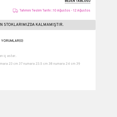
BEDEN TABLOSU
Tahmini Teslim Tarihi : 10 Ağustos - 12 Ağustos
N STOKLARIMIZDA KALMAMIŞTIR.
YORUMLAR
(0)
 iç astar.
numara 23 cm 37 numara 23.5 cm 38 numara 24 cm 39
ra 26 cm.
Suni Deri
8 cm
1 cm