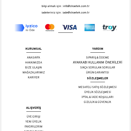
bilgi almak için :
info@shoetek.com.tr
iadeleriniz için :
iade@shoetek.com.tr
KURUMSAL
YARDIM
ANASAYFA
SİPARİŞ & ÖDEME
AYAKKABI KULLANIM ÖNERİLERİ
HAKKIMIZDA
BİZE ULAŞIN
SIKÇA SORULAN SORULAR
MAĞAZALARIMIZ
ÜRÜN GARANTİSİ
KARİYER
SÖZLEŞMELER
MESAFELİ SATIŞ SÖZLEŞMESİ
ÜYELİK SÖZLEŞMESİ
İPTAL & İADE KOŞULLARI
GİZLİLİK & GÜVENLİK
ALIŞVERİŞ
ÜYE GİRİŞİ
YENİ ÜYELİK
FAVORİLERİM