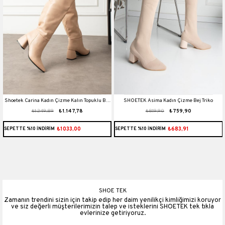
Shoetek Carina Kadın Çizme Kalın Topuklu Bej
SHOETEK Asima Kadın Çizme Bej Triko
₺1.249,89
₺1.147,78
₺819,90
₺759,90
Deri
₺1033,00
₺683,91
SEPETTE %10 İNDİRİM
SEPETTE %10 İNDİRİM
SHOE TEK
Zamanın trendini sizin için takip edip her daim yenilikçi kimliğimizi koruyor
ve siz değerli müşterilerimizin talep ve isteklerini SHOETEK tek tıkla
evlerinize getiriyoruz.