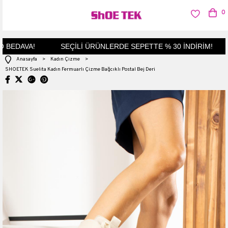
0
BEDAVA!
SEÇİLİ ÜRÜNLERDE SEPETTE % 30 İNDİRİM!
Anasayfa
>
Kadın Çizme
>
SHOETEK Suelita Kadın Fermuarlı Çizme Bağcıklı Postal Bej Deri