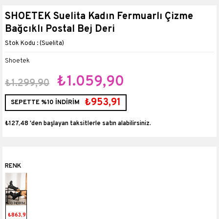
SHOETEK Suelita Kadın Fermuarlı Çizme
Bağcıklı Postal Bej Deri
(Suelita)
Shoetek
₺1.059,90
₺1.299,90
₺953,91
SEPETTE %10 İNDİRİM
₺127,48
'den başlayan taksitlerle
SEPETTE
%10 İNDİRİM
₺863,91