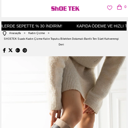
0
ERDE SEPETTE % 30 İNDİRİM!
KAPIDA ÖDEME VE HIZLI TES
Anasayfa
>
Kadın Çizme
>
SHOETEK Suadx Kadın Çizme Kalın Topuku Bilekten Dolamalı Bantlı Ten Süet Kahverengi
Deri