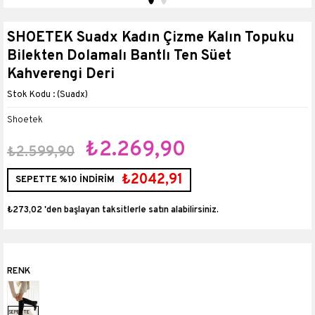
SHOETEK Suadx Kadın Çizme Kalın Topuku
Bilekten Dolamalı Bantlı Ten Süet
Kahverengi Deri
(Suadx)
Shoetek
₺2.269,90
₺2.599,90
₺2042,91
SEPETTE %10 İNDİRİM
₺273,02
'den başlayan taksitlerle
SEPETTE