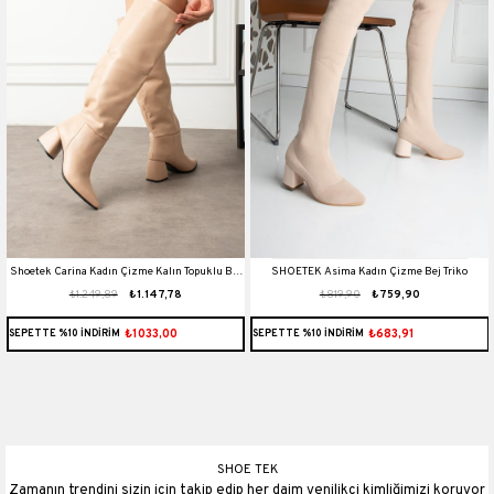
Shoetek Carina Kadın Çizme Kalın Topuklu Bej
SHOETEK Asima Kadın Çizme Bej Triko
₺1.249,89
₺1.147,78
₺819,90
₺759,90
Deri
₺1033,00
₺683,91
SEPETTE %10 İNDİRİM
SEPETTE %10 İNDİRİM
SHOE TEK
Zamanın trendini sizin için takip edip her daim yenilikçi kimliğimizi koruyor