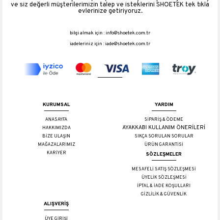
ve siz değerli müşterilerimizin talep ve isteklerini SHOETEK tek tıkla
evlerinize getiriyoruz.
bilgi almak için :
info@shoetek.com.tr
iadeleriniz için :
iade@shoetek.com.tr
KURUMSAL
YARDIM
ANASAYFA
SİPARİŞ & ÖDEME
AYAKKABI KULLANIM ÖNERİLERİ
HAKKIMIZDA
BİZE ULAŞIN
SIKÇA SORULAN SORULAR
MAĞAZALARIMIZ
ÜRÜN GARANTİSİ
KARİYER
SÖZLEŞMELER
MESAFELİ SATIŞ SÖZLEŞMESİ
ÜYELİK SÖZLEŞMESİ
İPTAL & İADE KOŞULLARI
GİZLİLİK & GÜVENLİK
ALIŞVERİŞ
ÜYE GİRİŞİ