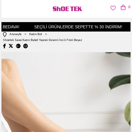
0
EDAVA!
SEÇİLİ ÜRÜNLERDE SEPETTE % 30 İNDİRİM!
Anasayfa
>
Kadın Bot
>
Shoetek Sawe Kadın Babet Yaprak Desenli İncili Fileli Beyaz