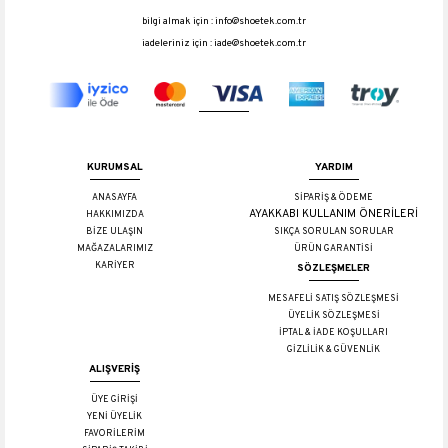
bilgi almak için :
info@shoetek.com.tr
iadeleriniz için :
iade@shoetek.com.tr
KURUMSAL
YARDIM
ANASAYFA
SİPARİŞ & ÖDEME
AYAKKABI KULLANIM ÖNERİLERİ
HAKKIMIZDA
BİZE ULAŞIN
SIKÇA SORULAN SORULAR
MAĞAZALARIMIZ
ÜRÜN GARANTİSİ
KARİYER
SÖZLEŞMELER
MESAFELİ SATIŞ SÖZLEŞMESİ
ÜYELİK SÖZLEŞMESİ
İPTAL & İADE KOŞULLARI
GİZLİLİK & GÜVENLİK
ALIŞVERİŞ
ÜYE GİRİŞİ
YENİ ÜYELİK
FAVORİLERİM