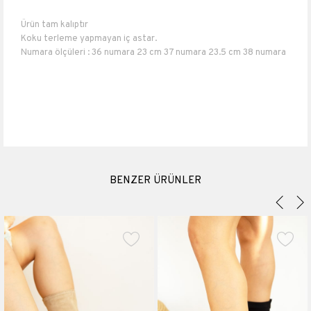
Ürün tam kalıptır
Koku terleme yapmayan iç astar.
Numara ölçüleri : 36 numara 23 cm 37 numara 23.5 cm 38 numara
24 cm 39 numara 25 cm 40 numara 26 cm.
Topuk boyu 1,5 cm
Suni Deri,Filelli
Materyali
Suni Deri
Topuk Boyu
1.5 cm
Platform Boyu
0.5 cm
BENZER ÜRÜNLER