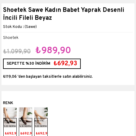
Shoetek Sawe Kadın Babet Yaprak Desenli
İncili Fileli Beyaz
(Sawe)
Shoetek
₺989,90
₺1.099,90
₺692,93
SEPETTE %30 İNDİRİM
₺119,06
'den başlayan taksitlerle
SEPETTE
SEPETTE
SEPETTE
%30 İNDİRİM
%30 İNDİRİM
%30 İNDİRİM
₺692,93
₺692,93
₺692,93