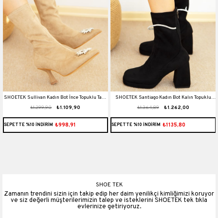
t
SHOETEK Sullivan Kadın Bot İnce Topuklu Taşlı
SHOETEK Santiago Kadın Bot Kalın Topuklu
₺1.299,90
₺1.109,90
₺1.364,89
₺1.262,00
Ten Süet
Taşlı Siyah Süet
₺998,91
₺1135,80
SEPETTE %10 İNDİRİM
SEPETTE %10 İNDİRİM
SHOE TEK
Zamanın trendini sizin için takip edip her daim yenilikçi kimliğimizi koruyor
ve siz değerli müşterilerimizin talep ve isteklerini SHOETEK tek tıkla
evlerinize getiriyoruz.