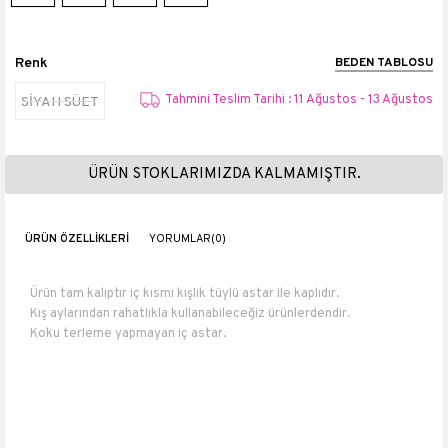
Renk
BEDEN TABLOSU
Tahmini Teslim Tarihi : 11 Ağustos - 13 Ağustos
SİYAH SÜET
ÜRÜN STOKLARIMIZDA KALMAMIŞTIR.
ÜRÜN ÖZELLIKLERI
YORUMLAR
(0)
Ürün tam kalıptır iç kısmı kışlık tüylü astar ile kaplıdır.
Kış aylarından rahatlıkla kullanabileceğiz ürünlerdendir.
Koku terleme yapmayan iç astar.
İç astar: Polarlı
Numara ölçüleri : 36 numara 23 cm 37 numara 23.5 cm 38 numara
24 cm 39 numara 25 cm 40 numara 26 cm.
Topuk boyu 8 cm
Boyu :47 cm