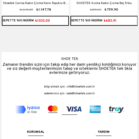
Shoetek Carina Kadın Çizme Kalın Topuklu Bej
SHOETEK Asima Kadın Çizme Bej Triko
₺1.249,89
₺1.147,78
₺819,90
₺759,90
Deri
₺1033,00
₺683,91
SEPETTE %10 İNDİRİM
SEPETTE %10 İNDİRİM
SHOE TEK
Zamanın trendini sizin için takip edip her daim yenilikçi kimliğimizi koruyor
ve siz değerli müşterilerimizin talep ve isteklerini SHOETEK tek tıkla
evlerinize getiriyoruz.
bilgi almak için :
info@shoetek.com.tr
iadeleriniz için :
iade@shoetek.com.tr
KURUMSAL
YARDIM