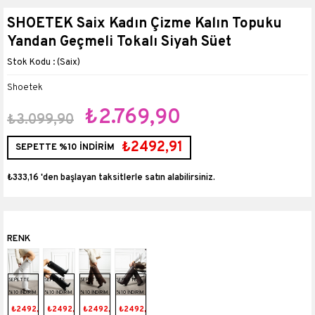
SHOETEK Saix Kadın Çizme Kalın Topuku
Yandan Geçmeli Tokalı Siyah Süet
(Saix)
Shoetek
₺2.769,90
₺3.099,90
₺2492,91
SEPETTE %10 İNDİRİM
₺333,16
'den başlayan taksitlerle
SEPETTE
SEPETTE
SEPETTE
SEPETTE
%10 İNDİRİM
%10 İNDİRİM
%10 İNDİRİM
%10 İNDİRİM
₺2492,91
₺2492,91
₺2492,91
₺2492,91