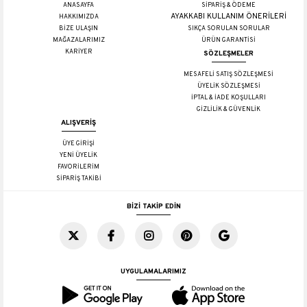
ANASAYFA
SİPARİŞ & ÖDEME
AYAKKABI KULLANIM ÖNERİLERİ
HAKKIMIZDA
BİZE ULAŞIN
SIKÇA SORULAN SORULAR
MAĞAZALARIMIZ
ÜRÜN GARANTİSİ
KARİYER
SÖZLEŞMELER
MESAFELİ SATIŞ SÖZLEŞMESİ
ÜYELİK SÖZLEŞMESİ
İPTAL & İADE KOŞULLARI
GİZLİLİK & GÜVENLİK
ALIŞVERİŞ
ÜYE GİRİŞİ
YENİ ÜYELİK
FAVORİLERİM
SİPARİŞ TAKİBİ
BİZİ TAKİP EDİN
UYGULAMALARIMIZ