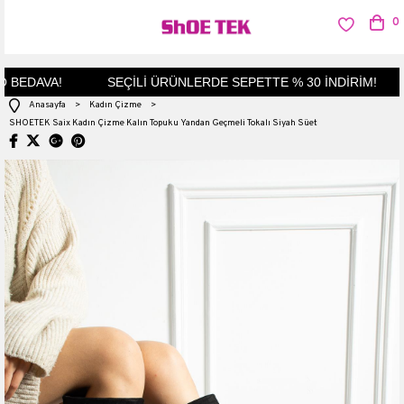
0
BEDAVA!
SEÇİLİ ÜRÜNLERDE SEPETTE % 30 İNDİRİM!
Anasayfa
>
Kadın Çizme
>
SHOETEK Saix Kadın Çizme Kalın Topuku Yandan Geçmeli Tokalı Siyah Süet