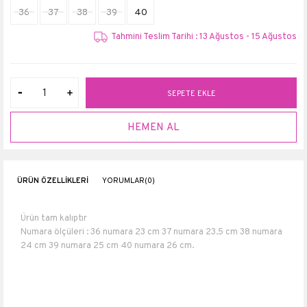
36
37
38
39
40
Tahmini Teslim Tarihi : 13 Ağustos - 15 Ağustos
ÜRÜN ÖZELLIKLERI
YORUMLAR
(0)
Ürün tam kalıptır
Numara ölçüleri : 36 numara 23 cm 37 numara 23.5 cm 38 numara
24 cm 39 numara 25 cm 40 numara 26 cm.
Topuk boyu 7 cm
Topuk dahil boyu 19 cm
Bilek genişliği (bedene göre )27-29 cm
Suni Deri