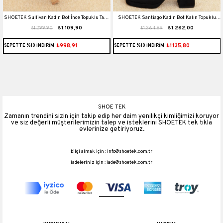
t
SHOETEK Sullivan Kadın Bot İnce Topuklu Taşlı
SHOETEK Santiago Kadın Bot Kalın Topuklu
₺1.299,90
₺1.109,90
₺1.364,89
₺1.262,00
Ten Süet
Taşlı Siyah Süet
₺998,91
₺1135,80
SEPETTE %10 İNDİRİM
SEPETTE %10 İNDİRİM
SHOE TEK
Zamanın trendini sizin için takip edip her daim yenilikçi kimliğimizi koruyor
ve siz değerli müşterilerimizin talep ve isteklerini SHOETEK tek tıkla
evlerinize getiriyoruz.
bilgi almak için :
info@shoetek.com.tr
iadeleriniz için :
iade@shoetek.com.tr