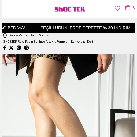
0
O BEDAVA!
SEÇİLİ ÜRÜNLERDE SEPETTE % 30 İNDİRİM!
Anasayfa
>
Kadın Bot
>
SHOETEK Reva Kadın Bot İnce Topuklu Fermuarlı Kahverengi Deri