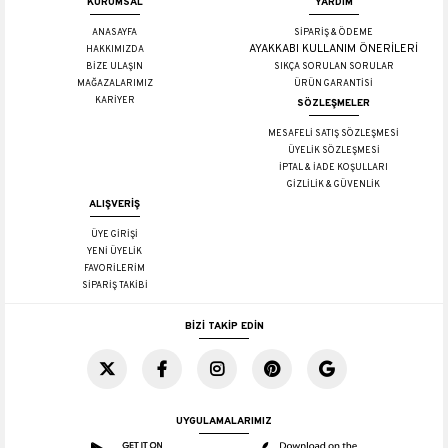
KURUMSAL
YARDIM
ANASAYFA
SİPARİŞ & ÖDEME
AYAKKABI KULLANIM ÖNERİLERİ
HAKKIMIZDA
BİZE ULAŞIN
SIKÇA SORULAN SORULAR
MAĞAZALARIMIZ
ÜRÜN GARANTİSİ
KARİYER
SÖZLEŞMELER
MESAFELİ SATIŞ SÖZLEŞMESİ
ÜYELİK SÖZLEŞMESİ
İPTAL & İADE KOŞULLARI
GİZLİLİK & GÜVENLİK
ALIŞVERİŞ
ÜYE GİRİŞİ
YENİ ÜYELİK
FAVORİLERİM
SİPARİŞ TAKİBİ
BİZİ TAKİP EDİN
UYGULAMALARIMIZ