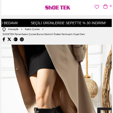
0
 BEDAVA!
SEÇİLİ ÜRÜNLERDE SEPETTE % 30 İNDİRİM!
Anasayfa
>
Kadın Çizme
>
SHOETEK Parve Kadın Çizme Burun Demirli Önden Fermuarlı Siyah Deri