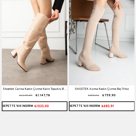
Shoetek Carina Kadın Çizme Kalın Topuklu Bej
SHOETEK Asima Kadın Çizme Bej Triko
₺1.249,89
₺1.147,78
₺819,90
₺759,90
Deri
₺1033,00
₺683,91
SEPETTE %10 İNDİRİM
SEPETTE %10 İNDİRİM