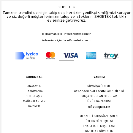
SHOE TEK
Zamanın trendini sizin için takip edip her daim yenilikçi kimliğimizi koruyor
ve siz değerli müşterilerimizin talep ve isteklerini SHOETEK tek tıkla
evlerinize getiriyoruz.
bilgi almak için :
info@shoetek.com.tr
iadeleriniz için :
iade@shoetek.com.tr
KURUMSAL
YARDIM
ANASAYFA
SİPARİŞ & ÖDEME
AYAKKABI KULLANIM ÖNERİLERİ
HAKKIMIZDA
BİZE ULAŞIN
SIKÇA SORULAN SORULAR
MAĞAZALARIMIZ
ÜRÜN GARANTİSİ
KARİYER
SÖZLEŞMELER
MESAFELİ SATIŞ SÖZLEŞMESİ
ÜYELİK SÖZLEŞMESİ
İPTAL & İADE KOŞULLARI
GİZLİLİK & GÜVENLİK