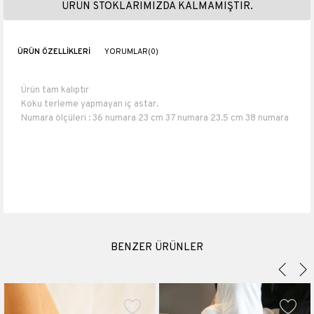
ÜRÜN STOKLARIMIZDA KALMAMIŞTIR.
ÜRÜN ÖZELLIKLERI
YORUMLAR
(0)
Ürün tam kalıptır
Koku terleme yapmayan iç astar.
Numara ölçüleri : 36 numara 23 cm 37 numara 23.5 cm 38 numara
24 cm 39 numara 25 cm 40 numara 26 cm.
Topuk boyu 1,5 cm
Suni Deri
BENZER ÜRÜNLER