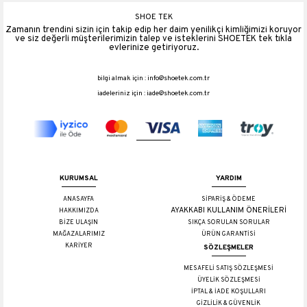
SHOE TEK
Zamanın trendini sizin için takip edip her daim yenilikçi kimliğimizi koruyor
ve siz değerli müşterilerimizin talep ve isteklerini SHOETEK tek tıkla
evlerinize getiriyoruz.
bilgi almak için :
info@shoetek.com.tr
iadeleriniz için :
iade@shoetek.com.tr
KURUMSAL
YARDIM
ANASAYFA
SİPARİŞ & ÖDEME
AYAKKABI KULLANIM ÖNERİLERİ
HAKKIMIZDA
BİZE ULAŞIN
SIKÇA SORULAN SORULAR
MAĞAZALARIMIZ
ÜRÜN GARANTİSİ
KARİYER
SÖZLEŞMELER
MESAFELİ SATIŞ SÖZLEŞMESİ
ÜYELİK SÖZLEŞMESİ
İPTAL & İADE KOŞULLARI
GİZLİLİK & GÜVENLİK