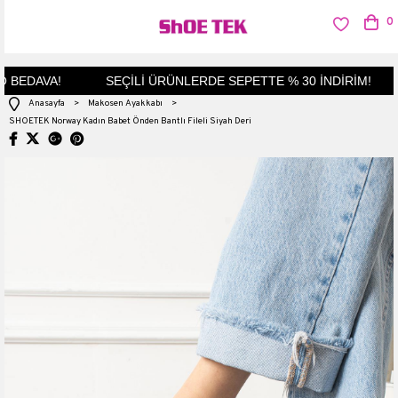
0
BEDAVA!
SEÇİLİ ÜRÜNLERDE SEPETTE % 30 İNDİRİM!
Anasayfa
>
Makosen Ayakkabı
>
SHOETEK Norway Kadın Babet Önden Bantlı Fileli Siyah Deri