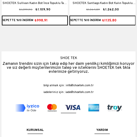
t
SHOETEK Sullivan Kadın Bot İnce Topuklu Taşlı
SHOETEK Santiago Kadın Bot Kalın Topuklu
₺1.299,90
₺1.109,90
₺1.364,89
₺1.262,00
Ten Süet
Taşlı Siyah Süet
₺998,91
₺1135,80
SEPETTE %10 İNDİRİM
SEPETTE %10 İNDİRİM
SHOE TEK
Zamanın trendini sizin için takip edip her daim yenilikçi kimliğimizi koruyor
ve siz değerli müşterilerimizin talep ve isteklerini SHOETEK tek tıkla
evlerinize getiriyoruz.
bilgi almak için :
info@shoetek.com.tr
iadeleriniz için :
iade@shoetek.com.tr
KURUMSAL
YARDIM