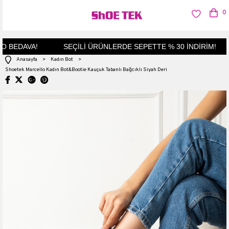
0
 BEDAVA!
SEÇİLİ ÜRÜNLERDE SEPETTE % 30 İNDİRİM!
Anasayfa
>
Kadın Bot
>
Shoetek Marcello Kadın Bot&Bootie Kauçuk Tabanlı Bağcıklı Siyah Deri