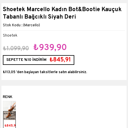
Shoetek Marcello Kadın Bot&Bootie Kauçuk
Tabanlı Bağcıklı Siyah Deri
(Marcello)
Shoetek
₺939,90
₺1.099,90
₺845,91
SEPETTE %10 İNDİRİM
₺113,05
'den başlayan taksitlerle
SEPETTE
%10 İNDİRİM
₺845,91