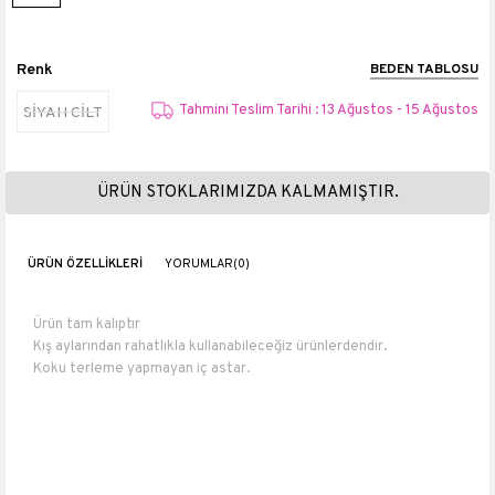
Renk
BEDEN TABLOSU
Tahmini Teslim Tarihi : 13 Ağustos - 15 Ağustos
SİYAH CİLT
ÜRÜN STOKLARIMIZDA KALMAMIŞTIR.
ÜRÜN ÖZELLIKLERI
YORUMLAR
(0)
Ürün tam kalıptır
Kış aylarından rahatlıkla kullanabileceğiz ürünlerdendir.
Koku terleme yapmayan iç astar.
Numara ölçüleri : 36 numara 23 cm 37 numara 23.5 cm 38 numara
24 cm 39 numara 25 cm 40 numara 26 cm.
Topuk boyu 4 cm
Materyali
Suni Deri