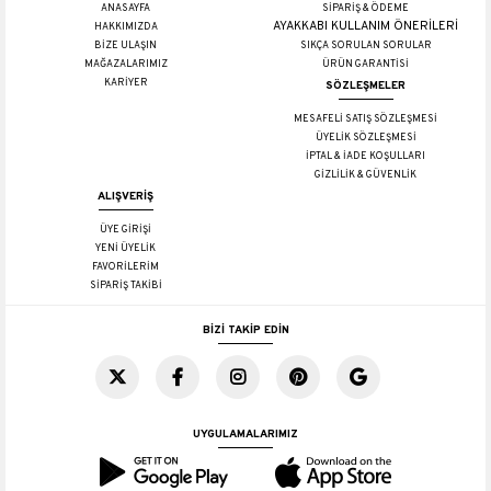
ANASAYFA
SİPARİŞ & ÖDEME
AYAKKABI KULLANIM ÖNERİLERİ
HAKKIMIZDA
BİZE ULAŞIN
SIKÇA SORULAN SORULAR
MAĞAZALARIMIZ
ÜRÜN GARANTİSİ
KARİYER
SÖZLEŞMELER
MESAFELİ SATIŞ SÖZLEŞMESİ
ÜYELİK SÖZLEŞMESİ
İPTAL & İADE KOŞULLARI
GİZLİLİK & GÜVENLİK
ALIŞVERİŞ
ÜYE GİRİŞİ
YENİ ÜYELİK
FAVORİLERİM
SİPARİŞ TAKİBİ
BİZİ TAKİP EDİN
UYGULAMALARIMIZ