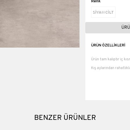
Renk
SİYAH CİLT
ÜRÜ
ÜRÜN ÖZELLIKLERI
Ürün tam kalıptır iç kısm
Kış aylarından rahatlık
Koku terleme yapmayan
Numara ölçüleri : 36 
numara 25 cm 40 numa
Topuk boyu 6,5 cm
Materyali
BENZER ÜRÜNLER
Topuk Boyu