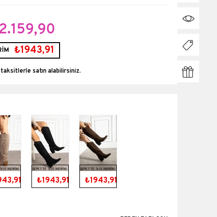
2.159,90
₺1943,91
RİM
 taksitlerle
%10 İNDİRİM
SEPETTE %10 İNDİRİM
SEPETTE %10 İNDİRİM
943,91
₺1943,91
₺1943,91