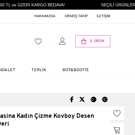
 TL ve ÜZERİ KARGO BEDAVA!
SEÇİLİ ÜRÜNLERDE
HAKKIMIZDA
SİPARİŞ TAKİP
İLETİŞİM
0
ÜRÜN
NDALET
TERLİK
BOT&BOOTİE
sina Kadın Çizme Kovboy Desen
Deri