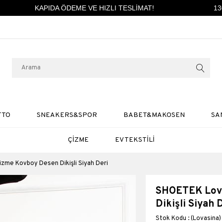
KAPIDA ÖDEME VE HIZLI TESLİMAT!
1300
TTO
SNEAKERS&SPOR
BABET&MAKOSEN
SA
ÇİZME
EV TEKSTİLİ
zme Kovboy Desen Dikişli Siyah Deri
SHOETEK Lova
Dikişli Siyah 
(Lovasina)