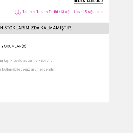
BEDEN TABLOSU
Tahmini Teslim Tarihi : 13 Ağustos - 15 Ağustos
N STOKLARIMIZDA KALMAMIŞTIR.
YORUMLAR
(0)
ı kışlık tüylü astar ile kaplıdır.
la kullanabileceğiz ürünlerdendir.
 iç astar.
numara 23 cm 37 numara 23.5 cm 38 numara 24 cm 39
ra 26 cm.
Suni Deri
6.5 cm