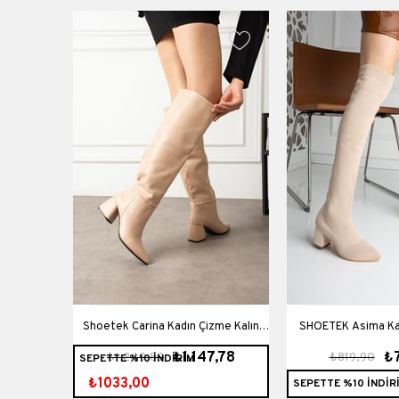
zme İnce
Shoetek Carina Kadın Çizme Kalın
SHOETEK Asima Ka
9,90
₺1.147,78
₺
₺1.249,89
₺819,90
SEPETTE %10 İNDİRİM
üet
Topuklu Bej Deri
Triko
₺1033,00
SEPETTE %10 İNDİR