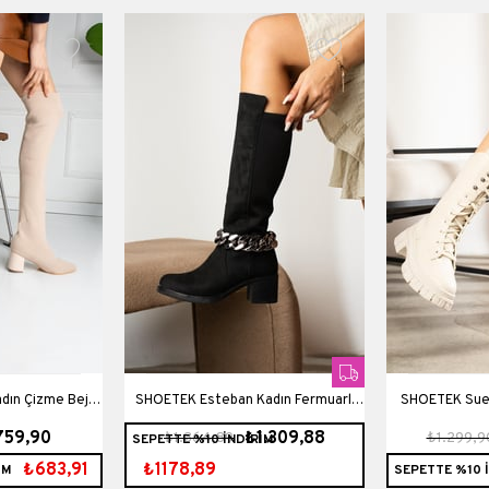
Platform Boyu
dın Çizme Bej
SHOETEK Esteban Kadın Fermuarlı
SHOETEK Suel
759,90
₺1.309,88
₺1.364,89
₺1.299,9
SEPETTE %10 İNDİRİM
Çizme Zincirli Siyah Süet
Çizme Bağcık
₺683,91
₺1178,89
İM
SEPETTE %10 