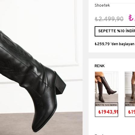
Shoetek
₺
₺2.499,90
SEPETTE %10 İNDİ
₺259,79
'den başlayan
SEPETTE %10 İNDİRİM
SEPETTE 
₺1943,91
₺1