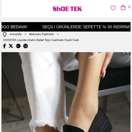
0
GO BEDAVA!
SEÇİLİ ÜRÜNLERDE SEPETTE % 30 İNDİRİM!
Anasayfa
>
Makosen Ayakkabı
>
SHOETEK Lourdes Kadın Babet Taşlı Ayakkabı Siyah Süet