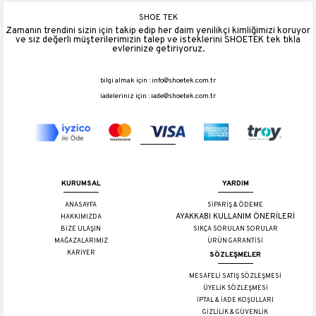
SHOE TEK
Zamanın trendini sizin için takip edip her daim yenilikçi kimliğimizi koruyor
ve siz değerli müşterilerimizin talep ve isteklerini SHOETEK tek tıkla
evlerinize getiriyoruz.
bilgi almak için :
info@shoetek.com.tr
iadeleriniz için :
iade@shoetek.com.tr
KURUMSAL
YARDIM
ANASAYFA
SİPARİŞ & ÖDEME
AYAKKABI KULLANIM ÖNERİLERİ
HAKKIMIZDA
BİZE ULAŞIN
SIKÇA SORULAN SORULAR
MAĞAZALARIMIZ
ÜRÜN GARANTİSİ
KARİYER
SÖZLEŞMELER
MESAFELİ SATIŞ SÖZLEŞMESİ
ÜYELİK SÖZLEŞMESİ
İPTAL & İADE KOŞULLARI
GİZLİLİK & GÜVENLİK