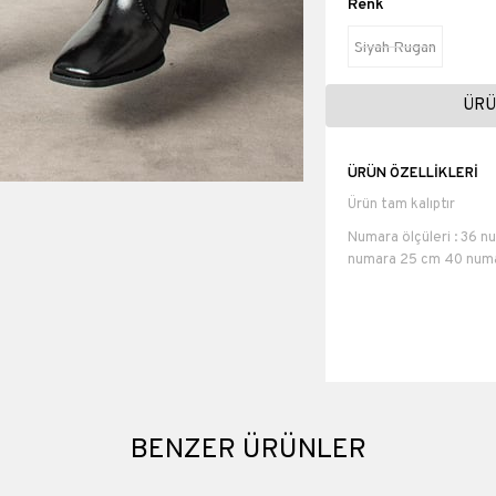
Renk
Siyah Rugan
ÜRÜ
ÜRÜN ÖZELLIKLERI
Ürün tam kalıptır
Numara ölçüleri : 36 
numara 25 cm 40 numa
Topuk boyu 6cm
Suni Deri
Materyali
Topuk Boyu
BENZER ÜRÜNLER
Platform Boyu