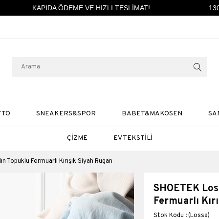
KAPIDA ÖDEME VE HIZLI TESLİMAT!
1300
TTO
SNEAKERS&SPOR
BABET&MAKOSEN
SA
ÇİZME
EV TEKSTİLİ
n Topuklu Fermuarlı Kırışık Siyah Rugan
SHOETEK Loss
Fermuarlı Kır
(Lossa)