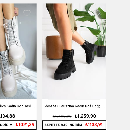
Shoetek Faustina Kadın Bot Bağçıklı
SHOETEK
.134,88
₺1.259,90
₺1.499,90
₺1.
klı Bej Deri
Siyah Süet
Top
₺1021,39
₺1133,91
İNDİRİM
SEPETTE %10 İNDİRİM
SEPETTE 