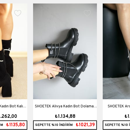
adın Bot Kalın
SHOETEK Alivya Kadın Bot Dolamalı
SHOETEK Ardiva Kadın Bot Taşlı
1.262,00
₺1.134,88
₺1
Siyah Süet
Taşlı Siyah Deri
Bağçı
₺1135,80
₺1021,39
İM
SEPETTE %10 İNDİRİM
SEPETTE %10 