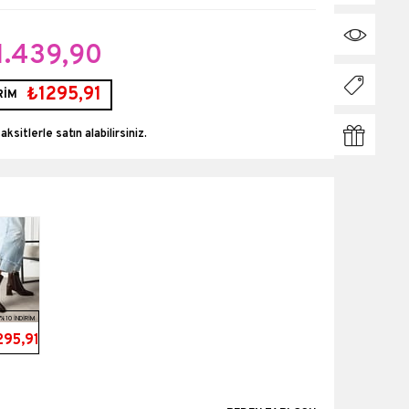
1.439,90
₺1295,91
RİM
taksitlerle
%10 İNDİRİM
295,91