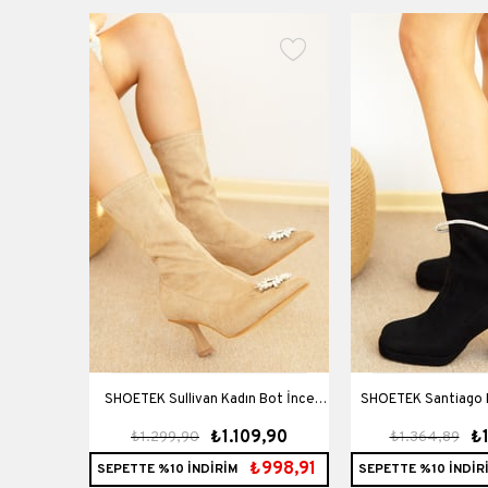
SHOETEK Sullivan Kadın Bot İnce
SHOETEK Santiago K
9,90
₺1.109,90
₺
₺1.299,90
₺1.364,89
Topuklu Taşlı Ten Süet
Topuklu Taşlı 
1133,91
₺998,91
SEPETTE %10 İNDİRİM
SEPETTE %10 İNDİR