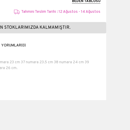
BEDEN TABLOSU
Tahmini Teslim Tarihi : 12 Ağustos - 14 Ağustos
N STOKLARIMIZDA KALMAMIŞTIR.
YORUMLAR
(0)
numara 23 cm 37 numara 23.5 cm 38 numara 24 cm 39
ra 26 cm.
Suni Deri
6 cm
1 cm