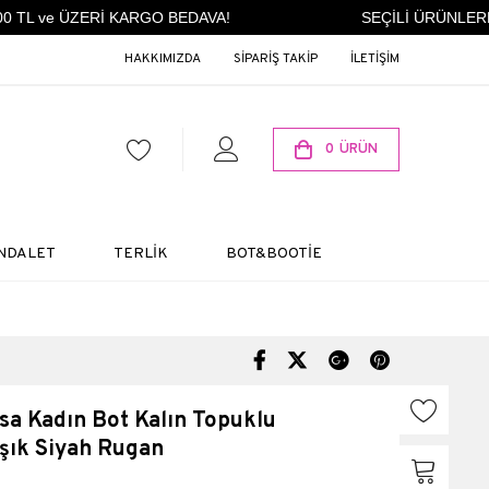
 TL ve ÜZERİ KARGO BEDAVA!
SEÇİLİ ÜRÜNLERDE
HAKKIMIZDA
SİPARİŞ TAKİP
İLETİŞİM
0
ÜRÜN
NDALET
TERLİK
BOT&BOOTİE
a Kadın Bot Kalın Topuklu
ışık Siyah Rugan