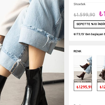
Shoetek
₺
₺1.599,90
SEPETTE %10 İNDİ
₺173,19
'den başlayan 
SEPETTE %10 İNDİRİM
SEPETTE 
₺1295,91
₺1