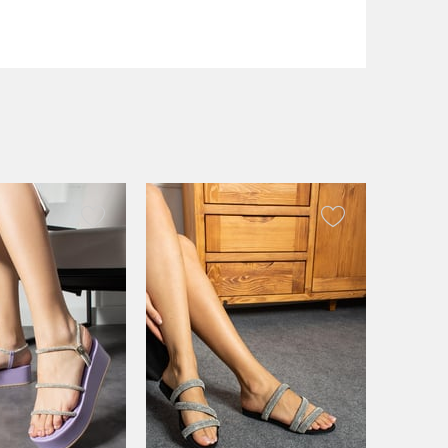
Suni Deri
6 cm
3 cm