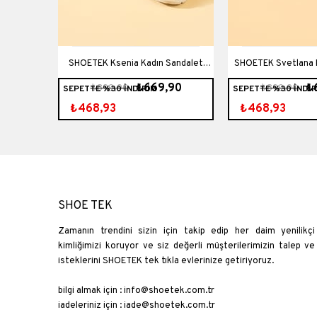
k Üç Banlı
SHOETEK Ksenia Kadın Sandalet
SHOETEK Svetlana 
90
₺669,90
₺
₺899,90
₺899,90
SEPETTE %30 İNDİRİM
SEPETTE %30 İNDİR
Bantlı Bej Deri
Halka Tokalı S
₺507,43
₺468,93
₺468,93
SHOE TEK
Zamanın trendini sizin için takip edip her daim yenilikçi
kimliğimizi koruyor ve siz değerli müşterilerimizin talep ve
isteklerini SHOETEK tek tıkla evlerinize getiriyoruz.
bilgi almak için :
info@shoetek.com.tr
iadeleriniz için :
iade@shoetek.com.tr