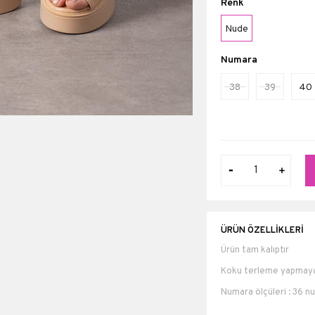
Renk
Nude
Numara
38
39
40
ÜRÜN ÖZELLIKLERI
Ürün tam kalıptır
Koku terleme yapmayan
Numara ölçüleri : 36 
numara 25 cm 40 numa