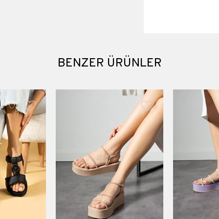
Topuk boyu 6 cm
Suni Deri
Materyali
BENZER ÜRÜNLER
Topuk Boyu
Platform Boyu