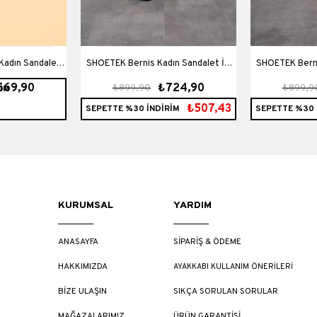
Kadın Sandalet
SHOETEK Bernis Kadın Sandalet İki
SHOETEK Berni
669,90
₺724,90
₺899,90
₺899,9
İM
iyah Deri
Bantlı Taşlı Roz/Bej
Bantl
₺507,43
SEPETTE %30 İNDİRİM
SEPETTE %30 
KURUMSAL
YARDIM
ANASAYFA
SİPARİŞ & ÖDEME
HAKKIMIZDA
AYAKKABI KULLANIM ÖNERİLERİ
BİZE ULAŞIN
SIKÇA SORULAN SORULAR
MAĞAZALARIMIZ
ÜRÜN GARANTİSİ