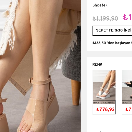
Shoetek
₺1
₺1.199,90
SEPETTE %30 İNDİ
₺133,50
'den başlayan 
SEPETTE %30 İNDİRİM
SEPETTE 
₺776,93
₺7