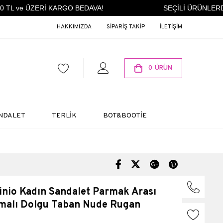
TL ve ÜZERİ KARGO BEDAVA!
SEÇİLİ ÜRÜNLERDE 
HAKKIMIZDA
SİPARİŞ TAKİP
İLETİŞİM
0
ÜRÜN
NDALET
TERLİK
BOT&BOOTİE
nio Kadın Sandalet Parmak Arası
amalı Dolgu Taban Nude Rugan