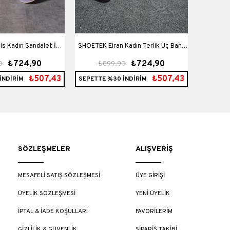
s Kadın Sandalet İki
SHOETEK Eiran Kadın Terlik Üç Banlı
SHOETEK
₺724,90
₺724,90
0
₺899,90
₺8
SEPETTE
ı Taşlı Lila
Taşlı Siyah
₺507,43
₺507,43
₺468
İNDİRİM
SEPETTE %30 İNDİRİM
SÖZLEŞMELER
ALIŞVERİŞ
MESAFELİ SATIŞ SÖZLEŞMESİ
ÜYE GİRİŞİ
ÜYELİK SÖZLEŞMESİ
YENİ ÜYELİK
İPTAL & İADE KOŞULLARI
FAVORİLERİM
GİZLİLİK & GÜVENLİK
SİPARİŞ TAKİBİ