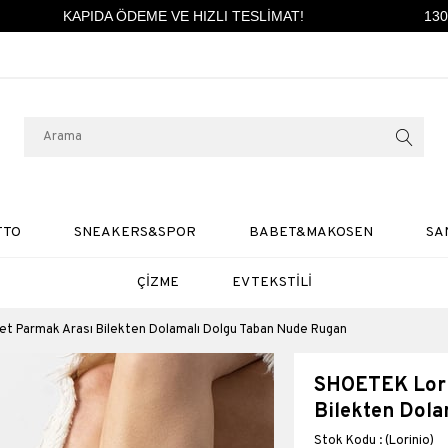
KAPIDA ÖDEME VE HIZLI TESLİMAT!
1300 
TTO
SNEAKERS&SPOR
BABET&MAKOSEN
SA
ÇİZME
EV TEKSTİLİ
et Parmak Arası Bilekten Dolamalı Dolgu Taban Nude Rugan
SHOETEK Lori
Bilekten Dol
(Lorinio)