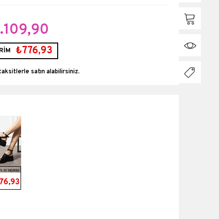
.109,90
₺776,93
RİM
taksitlerle
%30 İNDİRİM
76,93