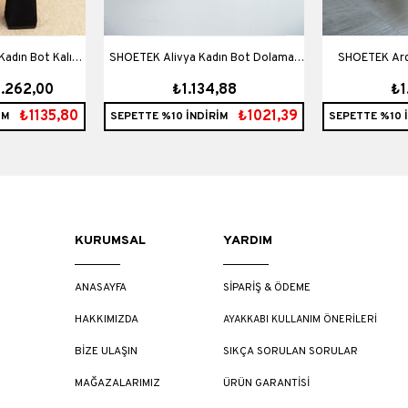
adın Bot Kalın
SHOETEK Alivya Kadın Bot Dolamalı
SHOETEK Ardiva Kadın Bot Taşlı
1.262,00
₺1.134,88
₺1
Siyah Süet
Taşlı Siyah Deri
Bağçı
₺1135,80
₺1021,39
İM
SEPETTE %10 İNDİRİM
SEPETTE %10 
KURUMSAL
YARDIM
ANASAYFA
SİPARİŞ & ÖDEME
HAKKIMIZDA
AYAKKABI KULLANIM ÖNERİLERİ
BİZE ULAŞIN
SIKÇA SORULAN SORULAR
MAĞAZALARIMIZ
ÜRÜN GARANTİSİ