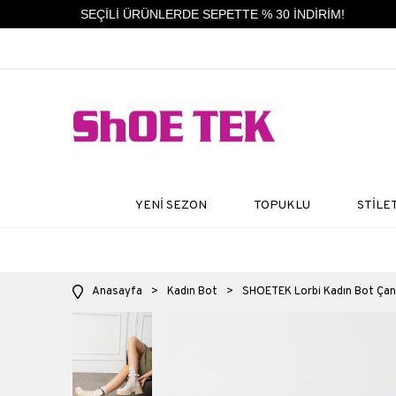
SEÇİLİ ÜRÜNLERDE SEPETTE % 30 İNDİRİM!
YENİ SEZON
TOPUKLU
STİLE
Anasayfa
>
Kadın Bot
>
SHOETEK Lorbi Kadın Bot Çant