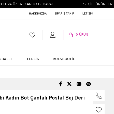
TL ve ÜZERİ KARGO BEDAVA!
SEÇİLİ ÜRÜNLERDE 
HAKKIMIZDA
SİPARİŞ TAKİP
İLETİŞİM
0
ÜRÜN
NDALET
TERLİK
BOT&BOOTİE
 Kadın Bot Çantalı Postal Bej Deri