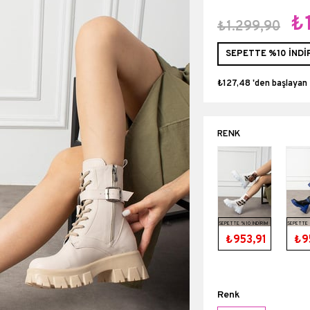
₺
₺1.299,90
SEPETTE %10 İNDİ
₺127,48
'den başlayan 
SEPETTE %10 İNDİRİM
SEPETTE 
₺953,91
₺9
Renk