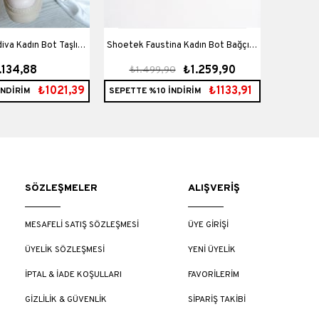
Shoetek Faustina Kadın Bot Bağçıklı
SHOETEK
.134,88
₺1.259,90
₺1.499,90
₺1.
klı Bej Deri
Siyah Süet
Top
₺1021,39
₺1133,91
İNDİRİM
SEPETTE %10 İNDİRİM
SEPETTE 
SÖZLEŞMELER
ALIŞVERİŞ
MESAFELİ SATIŞ SÖZLEŞMESİ
ÜYE GİRİŞİ
ÜYELİK SÖZLEŞMESİ
YENİ ÜYELİK
İPTAL & İADE KOŞULLARI
FAVORİLERİM
GİZLİLİK & GÜVENLİK
SİPARİŞ TAKİBİ