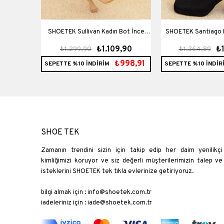
SHOETEK Sullivan Kadın Bot İnce
SHOETEK Santiago K
9,90
₺1.109,90
₺
₺1.299,90
₺1.364,89
Topuklu Taşlı Ten Süet
Topuklu Taşlı 
1133,91
₺998,91
SEPETTE %10 İNDİRİM
SEPETTE %10 İNDİR
SHOE TEK
Zamanın trendini sizin için takip edip her daim yenilikçi
kimliğimizi koruyor ve siz değerli müşterilerimizin talep ve
isteklerini SHOETEK tek tıkla evlerinize getiriyoruz.
bilgi almak için :
info@shoetek.com.tr
iadeleriniz için :
iade@shoetek.com.tr