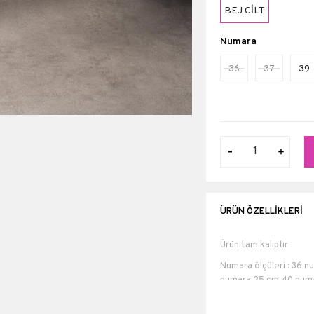
BEJ CİLT
Numara
36
37
39
ÜRÜN ÖZELLIKLERI
Ürün tam kalıptır
Numara ölçüleri : 36 
numara 25 cm 40 numa
Topuk boyu 5,5 cm