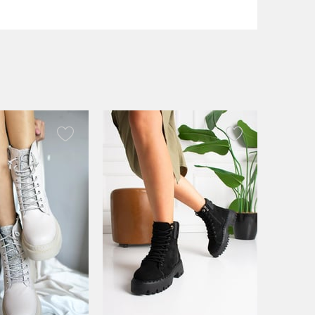
Suni Deri
5.5 cm
3 cm