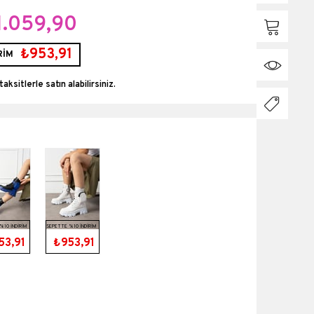
1.059,90
₺953,91
RİM
taksitlerle
%10 İNDİRİM
SEPETTE %10 İNDİRİM
53,91
₺953,91