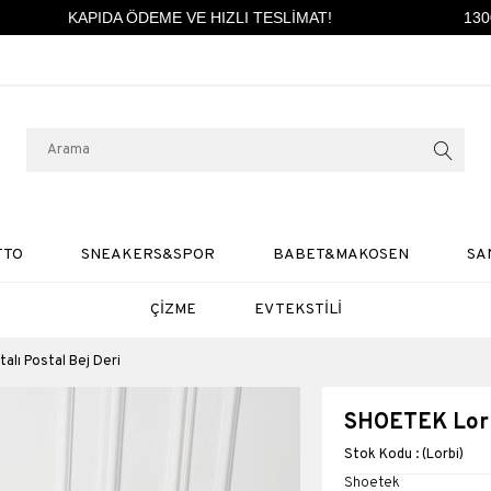
KAPIDA ÖDEME VE HIZLI TESLİMAT!
1300 
TTO
SNEAKERS&SPOR
BABET&MAKOSEN
SA
ÇİZME
EV TEKSTİLİ
alı Postal Bej Deri
SHOETEK Lorbi
(Lorbi)
Shoetek