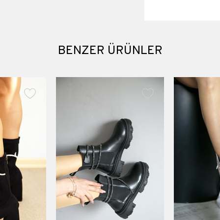
Platform boyu 3 cm
Suni Deri
Materyali
BENZER ÜRÜNLER
Topuk Boyu
Platform Boyu