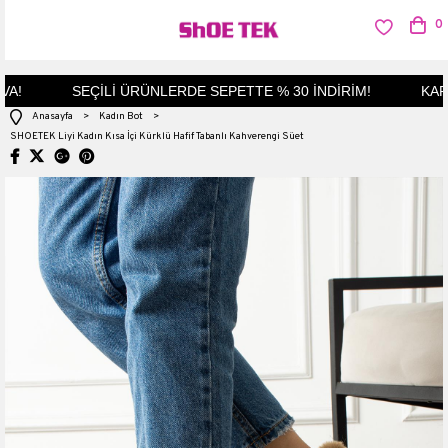
0
!
SEÇİLİ ÜRÜNLERDE SEPETTE % 30 İNDİRİM!
KAPID
Anasayfa
>
Kadın Bot
>
SHOETEK Liyi Kadın Kısa İçi Kürklü Hafif Tabanlı Kahverengi Süet