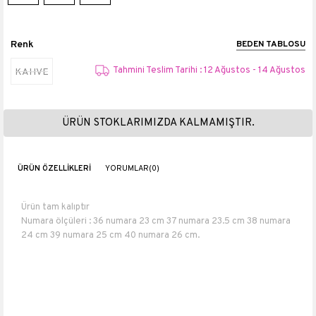
Renk
BEDEN TABLOSU
Tahmini Teslim Tarihi : 12 Ağustos - 14 Ağustos
KAHVE
ÜRÜN STOKLARIMIZDA KALMAMIŞTIR.
ÜRÜN ÖZELLIKLERI
YORUMLAR
(0)
Ürün tam kalıptır
Numara ölçüleri : 36 numara 23 cm 37 numara 23.5 cm 38 numara
24 cm 39 numara 25 cm 40 numara 26 cm.
Topuk boyu 3 cm
Platform boyu 2,5 cm
Suni Deri