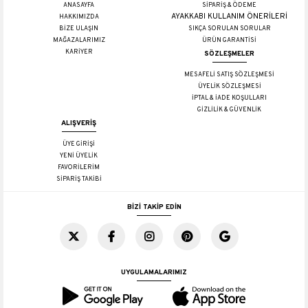
ANASAYFA
SİPARİŞ & ÖDEME
AYAKKABI KULLANIM ÖNERİLERİ
HAKKIMIZDA
BİZE ULAŞIN
SIKÇA SORULAN SORULAR
MAĞAZALARIMIZ
ÜRÜN GARANTİSİ
KARİYER
SÖZLEŞMELER
MESAFELİ SATIŞ SÖZLEŞMESİ
ÜYELİK SÖZLEŞMESİ
İPTAL & İADE KOŞULLARI
GİZLİLİK & GÜVENLİK
ALIŞVERİŞ
ÜYE GİRİŞİ
YENİ ÜYELİK
FAVORİLERİM
SİPARİŞ TAKİBİ
BİZİ TAKİP EDİN
UYGULAMALARIMIZ