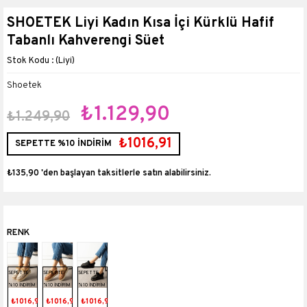
SHOETEK Liyi Kadın Kısa İçi Kürklü Hafif
Tabanlı Kahverengi Süet
(Liyi)
Shoetek
₺1.129,90
₺1.249,90
₺1016,91
SEPETTE %10 İNDİRİM
₺135,90
'den başlayan taksitlerle
SEPETTE
SEPETTE
SEPETTE
%10 İNDİRİM
%10 İNDİRİM
%10 İNDİRİM
₺1016,91
₺1016,91
₺1016,91