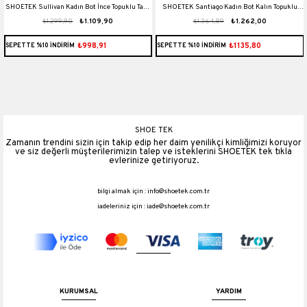
t
SHOETEK Sullivan Kadın Bot İnce Topuklu Taşlı
SHOETEK Santiago Kadın Bot Kalın Topuklu
₺1.299,90
₺1.109,90
₺1.364,89
₺1.262,00
Ten Süet
Taşlı Siyah Süet
₺998,91
₺1135,80
SEPETTE %10 İNDİRİM
SEPETTE %10 İNDİRİM
SHOE TEK
Zamanın trendini sizin için takip edip her daim yenilikçi kimliğimizi koruyor
ve siz değerli müşterilerimizin talep ve isteklerini SHOETEK tek tıkla
evlerinize getiriyoruz.
bilgi almak için :
info@shoetek.com.tr
iadeleriniz için :
iade@shoetek.com.tr
KURUMSAL
YARDIM