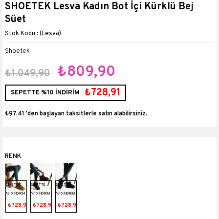
SHOETEK Lesva Kadın Bot İçi Kürklü Bej
Süet
(Lesva)
Shoetek
₺809,90
₺1.049,90
₺728,91
SEPETTE %10 İNDİRİM
₺97,41
'den başlayan taksitlerle
SEPETTE
SEPETTE
SEPETTE
%10 İNDİRİM
%10 İNDİRİM
%10 İNDİRİM
₺728,91
₺728,91
₺728,91