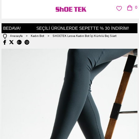
0
BEDAVA!
SEÇİLİ ÜRÜNLERDE SEPETTE % 30 İNDİRİM!
Anasayfa
>
Kadın Bot
>
SHOETEK Lesva Kadın Bot İçi Kürklü Bej Süet