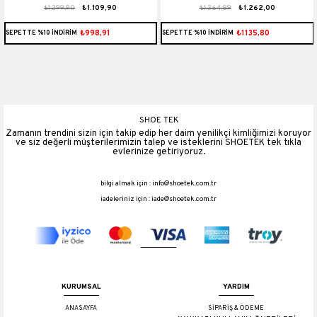
₺1.299,90
₺1.109,90
₺1.364,89
₺1.262,00
Ten Süet
Taşlı Siyah Süet
₺998,91
₺1135,80
SEPETTE %10 İNDİRİM
SEPETTE %10 İNDİRİM
SHOE TEK
Zamanın trendini sizin için takip edip her daim yenilikçi kimliğimizi koruyor
ve siz değerli müşterilerimizin talep ve isteklerini SHOETEK tek tıkla
evlerinize getiriyoruz.
bilgi almak için :
info@shoetek.com.tr
iadeleriniz için :
iade@shoetek.com.tr
KURUMSAL
YARDIM
ANASAYFA
SİPARİŞ & ÖDEME