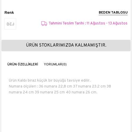
Renk
BEDEN TABLOSU
Tahmini Teslim Tarihi : 11 Ağustos - 13 Ağustos
BEJ
ÜRÜN STOKLARIMIZDA KALMAMIŞTIR.
ÜRÜN ÖZELLIKLERI
YORUMLAR
(0)
Ürün Kalıbı biraz küçük bir büyüğü tavsiye edilir.
Numara ölçüleri : 36 numara 22,8 cm 37 numara 23.2 cm 38
numara 24 cm 39 numara 25 cm 40 numara 26 cm.
Topuk boyu 5 cm
Platform boyu 3 cm
Suni Deri
Üretim yeri: Türkiye