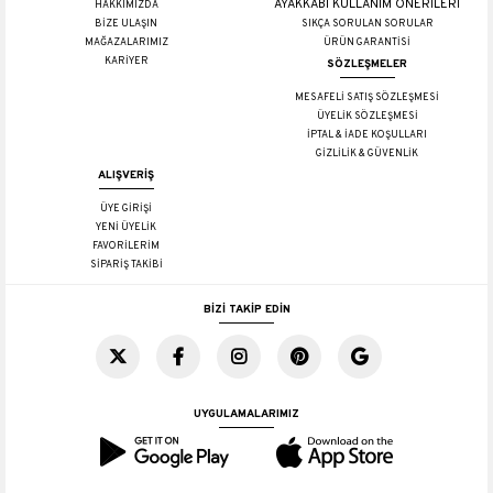
AYAKKABI KULLANIM ÖNERİLERİ
HAKKIMIZDA
BİZE ULAŞIN
SIKÇA SORULAN SORULAR
MAĞAZALARIMIZ
ÜRÜN GARANTİSİ
KARİYER
SÖZLEŞMELER
MESAFELİ SATIŞ SÖZLEŞMESİ
ÜYELİK SÖZLEŞMESİ
İPTAL & İADE KOŞULLARI
GİZLİLİK & GÜVENLİK
ALIŞVERİŞ
ÜYE GİRİŞİ
YENİ ÜYELİK
FAVORİLERİM
SİPARİŞ TAKİBİ
BİZİ TAKİP EDİN
UYGULAMALARIMIZ