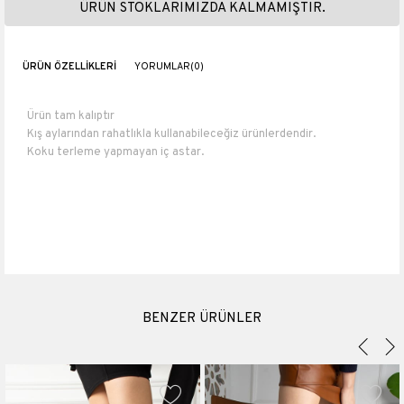
ÜRÜN STOKLARIMIZDA KALMAMIŞTIR.
ÜRÜN ÖZELLIKLERI
YORUMLAR
(0)
Ürün tam kalıptır
Kış aylarından rahatlıkla kullanabileceğiz ürünlerdendir.
Koku terleme yapmayan iç astar.
Numara ölçüleri : 36 numara 23 cm 37 numara 23.5 cm 38 numara
24 cm 39 numara 25 cm 40 numara 26 cm.
Topuk boyu 4 cm
İthal
Topuk Boyu
4 cm
Platform Boyu
3.5 cm
BENZER ÜRÜNLER