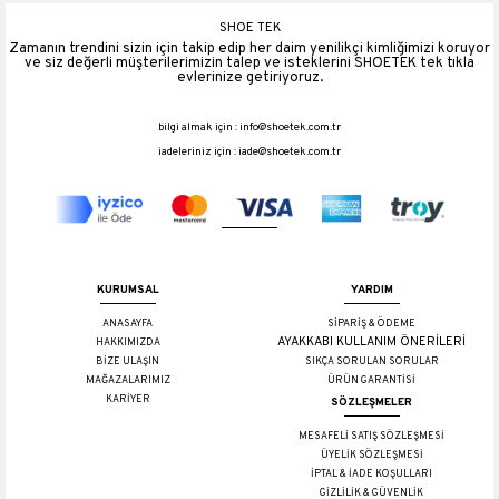
SHOE TEK
Zamanın trendini sizin için takip edip her daim yenilikçi kimliğimizi koruyor
ve siz değerli müşterilerimizin talep ve isteklerini SHOETEK tek tıkla
evlerinize getiriyoruz.
bilgi almak için :
info@shoetek.com.tr
iadeleriniz için :
iade@shoetek.com.tr
KURUMSAL
YARDIM
ANASAYFA
SİPARİŞ & ÖDEME
AYAKKABI KULLANIM ÖNERİLERİ
HAKKIMIZDA
BİZE ULAŞIN
SIKÇA SORULAN SORULAR
MAĞAZALARIMIZ
ÜRÜN GARANTİSİ
KARİYER
SÖZLEŞMELER
MESAFELİ SATIŞ SÖZLEŞMESİ
ÜYELİK SÖZLEŞMESİ
İPTAL & İADE KOŞULLARI
GİZLİLİK & GÜVENLİK