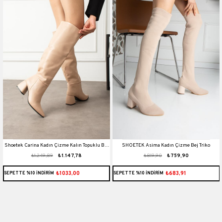
Shoetek Carina Kadın Çizme Kalın Topuklu Bej
SHOETEK Asima Kadın Çizme Bej Triko
₺1.249,89
₺1.147,78
₺819,90
₺759,90
Deri
₺1033,00
₺683,91
SEPETTE %10 İNDİRİM
SEPETTE %10 İNDİRİM