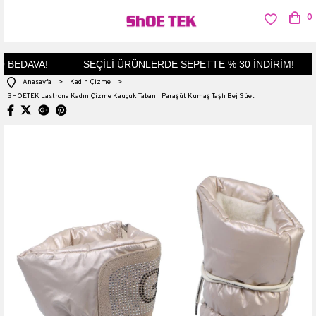
0
BEDAVA!
SEÇİLİ ÜRÜNLERDE SEPETTE % 30 İNDİRİM!
Anasayfa
>
Kadın Çizme
>
SHOETEK Lastrona Kadın Çizme Kauçuk Tabanlı Paraşüt Kumaş Taşlı Bej Süet