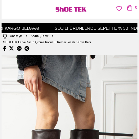
0
İ KARGO BEDAVA!
SEÇİLİ ÜRÜNLERDE SEPETTE % 30 İNDİRİ
Anasayfa
>
Kadın Çizme
>
SHOETEK Larve Kadın Çizme Körüklü Kemer Tokalı Kahve Deri