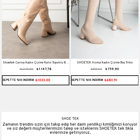
Shoetek Carina Kadın Çizme Kalın Topuklu Bej
SHOETEK Asima Kadın Çizme Bej Triko
₺1.249,89
₺1.147,78
₺819,90
₺759,90
Deri
₺1033,00
₺683,91
SEPETTE %10 İNDİRİM
SEPETTE %10 İNDİRİM
SHOE TEK
Zamanın trendini sizin için takip edip her daim yenilikçi kimliğimizi koruyor
ve siz değerli müşterilerimizin talep ve isteklerini SHOETEK tek tıkla
evlerinize getiriyoruz.