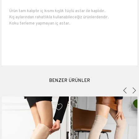
Ürün tam kalıptır iç kısmı kışlık tüylü astar ile kaplıdır.
Kış aylarından rahatlıkla kullanabileceğiz ürünlerdendir.
Koku terleme yapmayan iç astar.
Numara ölçüleri : 36 numara 23 cm 37 numara 23.5 cm 38 numara
24 cm 39 numara 25 cm 40 numara 26 cm.
Topuk boyu 6,5 cm
Boyu 49 cm
Baldır genişliği 38-40 cm
Suni Deri
BENZER ÜRÜNLER