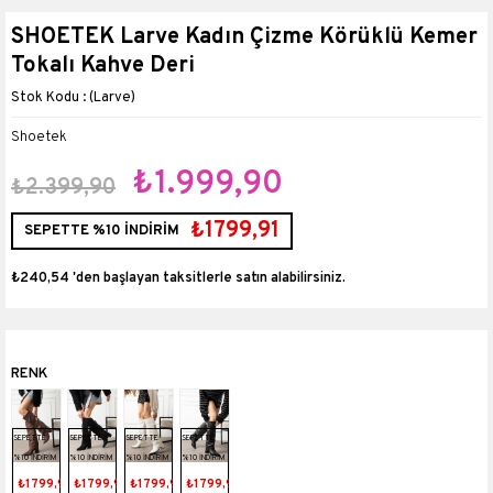
SHOETEK Larve Kadın Çizme Körüklü Kemer
Tokalı Kahve Deri
(Larve)
Shoetek
₺1.999,90
₺2.399,90
₺1799,91
SEPETTE %10 İNDİRİM
₺240,54
'den başlayan taksitlerle
SEPETTE
SEPETTE
SEPETTE
SEPETTE
%10 İNDİRİM
%10 İNDİRİM
%10 İNDİRİM
%10 İNDİRİM
₺1799,91
₺1799,91
₺1799,91
₺1799,91