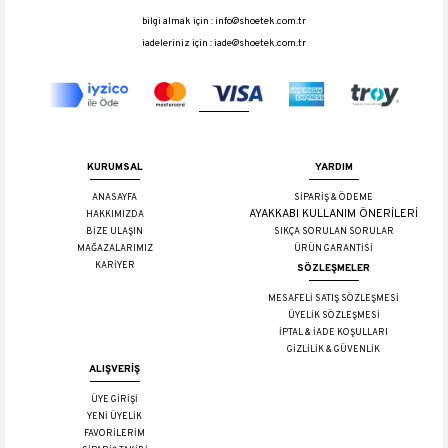
bilgi almak için :
info@shoetek.com.tr
iadeleriniz için :
iade@shoetek.com.tr
KURUMSAL
YARDIM
ANASAYFA
SİPARİŞ & ÖDEME
AYAKKABI KULLANIM ÖNERİLERİ
HAKKIMIZDA
BİZE ULAŞIN
SIKÇA SORULAN SORULAR
MAĞAZALARIMIZ
ÜRÜN GARANTİSİ
KARİYER
SÖZLEŞMELER
MESAFELİ SATIŞ SÖZLEŞMESİ
ÜYELİK SÖZLEŞMESİ
İPTAL & İADE KOŞULLARI
GİZLİLİK & GÜVENLİK
ALIŞVERİŞ
ÜYE GİRİŞİ
YENİ ÜYELİK
FAVORİLERİM