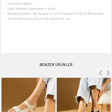
Ürün tam kalıptır
Koku terleme yapmayan iç astar.
Numara ölçüleri : 36 numara 23 cm 37 numara 23.5 cm 38 numara
24 cm 39 numara 25 cm 40 numara 26 cm.
Topuk boyu 5,5 cm
Suni Deri
Materyali
Suni Deri
Topuk Boyu
5.5 cm
8.5 cm
Platform Boyu
4 cm
BENZER ÜRÜNLER