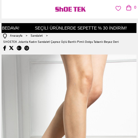
0
BEDAVA!
SEÇİLİ ÜRÜNLERDE SEPETTE % 30 İNDİRİM!
Anasayfa
>
Sandalet
>
SHOETEK Jolanta Kadın Sandalet Çapraz Üçlü Bantlı Pimli Dolgu Tabanlı Beyaz Deri