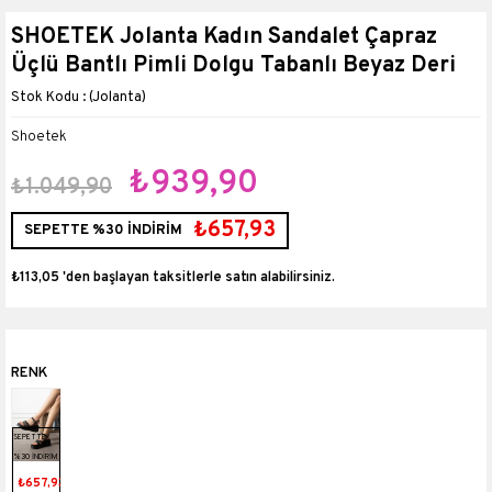
SHOETEK Jolanta Kadın Sandalet Çapraz
Üçlü Bantlı Pimli Dolgu Tabanlı Beyaz Deri
(Jolanta)
Shoetek
₺939,90
₺1.049,90
₺657,93
SEPETTE %30 İNDİRİM
₺113,05
'den başlayan taksitlerle
SEPETTE
%30 İNDİRİM
₺657,93