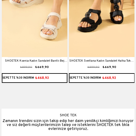
h
SHOETEK Ksenia Kadın Sandalet Bantlı Bej
SHOETEK Svetlana Kadın Sandalet Halka Tokalı
₺899,90
₺669,90
₺899,90
₺669,90
Deri
Siyah Deri
₺468,93
₺468,93
SEPETTE %30 İNDİRİM
SEPETTE %30 İNDİRİM
SHOE TEK
Zamanın trendini sizin için takip edip her daim yenilikçi kimliğimizi koruyor
ve siz değerli müşterilerimizin talep ve isteklerini SHOETEK tek tıkla
evlerinize getiriyoruz.