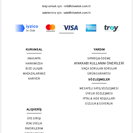
bilgi almak için :
info@shoetek.com.tr
iadeleriniz için :
iade@shoetek.com.tr
KURUMSAL
YARDIM
ANASAYFA
SİPARİŞ & ÖDEME
AYAKKABI KULLANIM ÖNERİLERİ
HAKKIMIZDA
BİZE ULAŞIN
SIKÇA SORULAN SORULAR
MAĞAZALARIMIZ
ÜRÜN GARANTİSİ
KARİYER
SÖZLEŞMELER
MESAFELİ SATIŞ SÖZLEŞMESİ
ÜYELİK SÖZLEŞMESİ
İPTAL & İADE KOŞULLARI
GİZLİLİK & GÜVENLİK
ALIŞVERİŞ
ÜYE GİRİŞİ
YENİ ÜYELİK
FAVORİLERİM