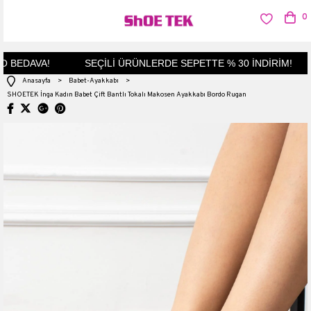
0
BEDAVA!
SEÇİLİ ÜRÜNLERDE SEPETTE % 30 İNDİRİM!
Anasayfa
>
Babet-Ayakkabı
>
SHOETEK İnga Kadın Babet Çift Bantlı Tokalı Makosen Ayakkabı Bordo Rugan