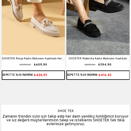
SHOETEK Ronja Kadın Makosen Ayakkabı Halka
SHOETEK Roderika Kadın Makosen Ayakkabı
₺799,90
₺609,90
₺819,90
₺594,90
Tokalı Babet Bej Deri
Triko Dokumalı Biye Dolamalı Taşlı Babet Siyah
₺426,93
₺416,43
SEPETTE %30 İNDİRİM
SEPETTE %30 İNDİRİM
SHOE TEK
Zamanın trendini sizin için takip edip her daim yenilikçi kimliğimizi koruyor
ve siz değerli müşterilerimizin talep ve isteklerini SHOETEK tek tıkla
evlerinize getiriyoruz.