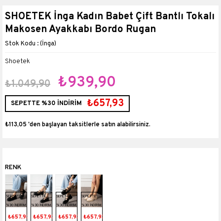
SHOETEK İnga Kadın Babet Çift Bantlı Tokalı
Makosen Ayakkabı Bordo Rugan
(İnga)
Shoetek
₺939,90
₺1.049,90
₺657,93
SEPETTE %30 İNDİRİM
₺113,05
'den başlayan taksitlerle
SEPETTE
SEPETTE
SEPETTE
SEPETTE
%30 İNDİRİM
%30 İNDİRİM
%30 İNDİRİM
%30 İNDİRİM
₺657,93
₺657,93
₺657,93
₺657,93