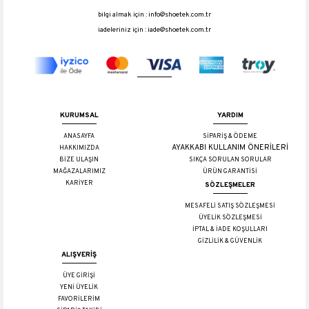
bilgi almak için :
info@shoetek.com.tr
iadeleriniz için :
iade@shoetek.com.tr
KURUMSAL
YARDIM
ANASAYFA
SİPARİŞ & ÖDEME
AYAKKABI KULLANIM ÖNERİLERİ
HAKKIMIZDA
BİZE ULAŞIN
SIKÇA SORULAN SORULAR
MAĞAZALARIMIZ
ÜRÜN GARANTİSİ
KARİYER
SÖZLEŞMELER
MESAFELİ SATIŞ SÖZLEŞMESİ
ÜYELİK SÖZLEŞMESİ
İPTAL & İADE KOŞULLARI
GİZLİLİK & GÜVENLİK
ALIŞVERİŞ
ÜYE GİRİŞİ
YENİ ÜYELİK
FAVORİLERİM