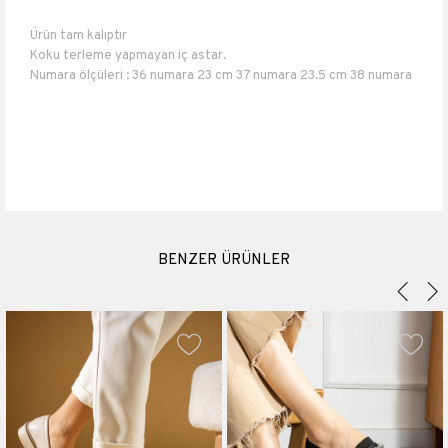
Ürün tam kalıptır
Koku terleme yapmayan iç astar.
Numara ölçüleri : 36 numara 23 cm 37 numara 23.5 cm 38 numara
24 cm 39 numara 25 cm 40 numara 26 cm.
Topuk boyu 5 cm
Suni Deri
Materyali
Suni Deri
Topuk Boyu
5 cm
Platform Boyu
2.5 cm
BENZER ÜRÜNLER