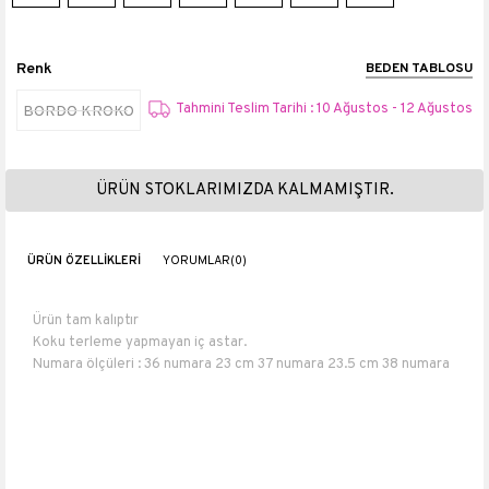
Renk
BEDEN TABLOSU
Tahmini Teslim Tarihi : 10 Ağustos - 12 Ağustos
BORDO KROKO
ÜRÜN STOKLARIMIZDA KALMAMIŞTIR.
ÜRÜN ÖZELLIKLERI
YORUMLAR
(0)
Ürün tam kalıptır
Koku terleme yapmayan iç astar.
Numara ölçüleri : 36 numara 23 cm 37 numara 23.5 cm 38 numara
24 cm 39 numara 25 cm 40 numara 26 cm.
Topuk boyu 1,5 cm
Suni Deri