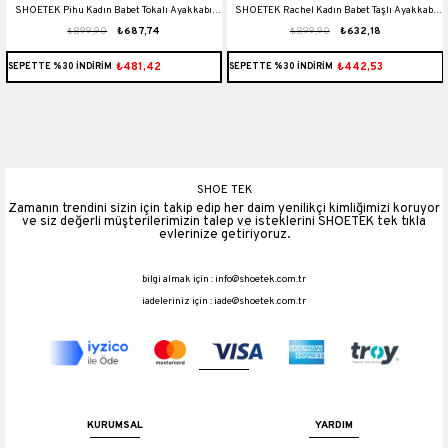
SHOETEK Pihu Kadın Babet Tokalı Ayakkabı
SHOETEK Rachel Kadın Babet Taşlı Ayakkabı
₺899,90
₺687,74
₺899,90
₺632,18
Siyah Deri
Bej Tabanlı Siyah Kırışık Rugan
₺481,42
₺442,53
SEPETTE %30 İNDİRİM
SEPETTE %30 İNDİRİM
SHOE TEK
Zamanın trendini sizin için takip edip her daim yenilikçi kimliğimizi koruyor
ve siz değerli müşterilerimizin talep ve isteklerini SHOETEK tek tıkla
evlerinize getiriyoruz.
bilgi almak için :
info@shoetek.com.tr
iadeleriniz için :
iade@shoetek.com.tr
KURUMSAL
YARDIM