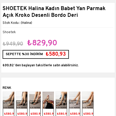
SHOETEK Halina Kadın Babet Yan Parmak
Açık Kroko Desenli Bordo Deri
(Halina)
Shoetek
₺829,90
₺949,90
₺580,93
SEPETTE %30 İNDİRİM
₺99,82
'den başlayan taksitlerle
SEPETTE
SEPETTE
SEPETTE
SEPETTE
SEPETTE
SEPETTE
SEPETTE
%30 İNDİRİM
%30 İNDİRİM
%30 İNDİRİM
%30 İNDİRİM
%30 İNDİRİM
%30 İNDİRİM
%30 İNDİRİM
₺580,93
₺580,93
₺580,93
₺580,93
₺580,93
₺580,93
₺580,93