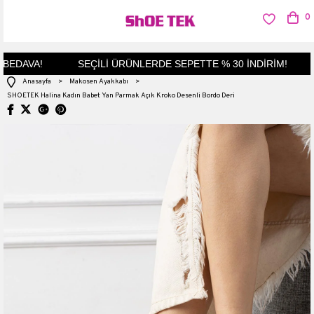
0
EDAVA!
SEÇİLİ ÜRÜNLERDE SEPETTE % 30 İNDİRİM!
K
Anasayfa
>
Makosen Ayakkabı
>
SHOETEK Halina Kadın Babet Yan Parmak Açık Kroko Desenli Bordo Deri