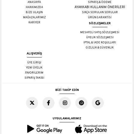
ANASAYFA
SİPARİŞ & ÖDEME
AYAKKABI KULLANIM ÖNERİLERİ
HAKKIMIZDA
BİZE ULAŞIN
SIKÇA SORULAN SORULAR
MAĞAZALARIMIZ
ÜRÜN GARANTİSİ
KARİYER
SÖZLEŞMELER
MESAFELİ SATIŞ SÖZLEŞMESİ
ÜYELİK SÖZLEŞMESİ
İPTAL & İADE KOŞULLARI
GİZLİLİK & GÜVENLİK
ALIŞVERİŞ
ÜYE GİRİŞİ
YENİ ÜYELİK
FAVORİLERİM
SİPARİŞ TAKİBİ
BİZİ TAKİP EDİN
UYGULAMALARIMIZ