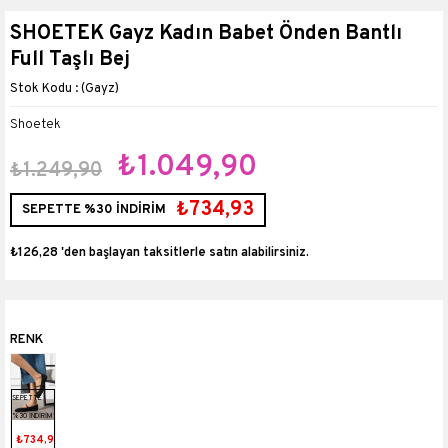
SHOETEK Gayz Kadın Babet Önden Bantlı
Full Taşlı Bej
(Gayz)
Shoetek
₺1.049,90
₺1.249,90
₺734,93
SEPETTE %30 İNDİRİM
₺126,28
'den başlayan taksitlerle
SEPETTE
%30 İNDİRİM
₺734,93