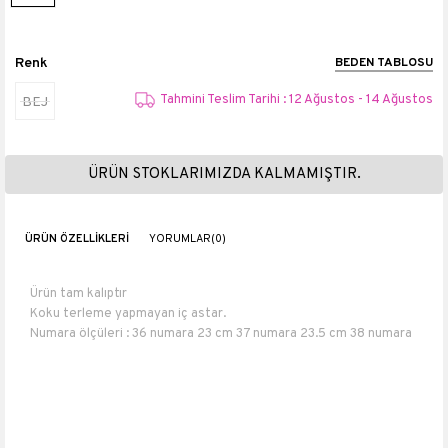
Renk
BEDEN TABLOSU
Tahmini Teslim Tarihi : 12 Ağustos - 14 Ağustos
BEJ
ÜRÜN STOKLARIMIZDA KALMAMIŞTIR.
ÜRÜN ÖZELLIKLERI
YORUMLAR
(0)
Ürün tam kalıptır
Koku terleme yapmayan iç astar.
Numara ölçüleri : 36 numara 23 cm 37 numara 23.5 cm 38 numara
24 cm 39 numara 25 cm 40 numara 26 cm.
Topuk boyu 1,5 cm
Suni Deri
Bantı çözmeden kullanınız