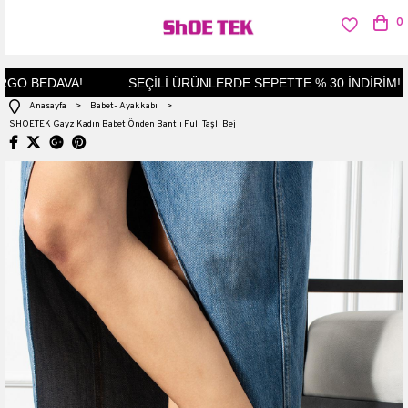
0
RGO BEDAVA!
SEÇİLİ ÜRÜNLERDE SEPETTE % 30 İNDİRİM!
Anasayfa
>
Babet- Ayakkabı
>
SHOETEK Gayz Kadın Babet Önden Bantlı Full Taşlı Bej