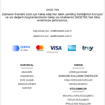
Materyali
Suni Deri
Topuk Boyu
1.5 cm
SHOE TEK
Zamanın trendini sizin için takip edip her daim yenilikçi kimliğimizi koruyor
Platform Boyu
0.5 cm
ve siz değerli müşterilerimizin talep ve isteklerini SHOETEK tek tıkla
evlerinize getiriyoruz.
bilgi almak için :
info@shoetek.com.tr
iadeleriniz için :
iade@shoetek.com.tr
KURUMSAL
YARDIM
ANASAYFA
SİPARİŞ & ÖDEME
AYAKKABI KULLANIM ÖNERİLERİ
HAKKIMIZDA
BİZE ULAŞIN
SIKÇA SORULAN SORULAR
MAĞAZALARIMIZ
ÜRÜN GARANTİSİ
KARİYER
SÖZLEŞMELER
MESAFELİ SATIŞ SÖZLEŞMESİ
ÜYELİK SÖZLEŞMESİ
İPTAL & İADE KOŞULLARI