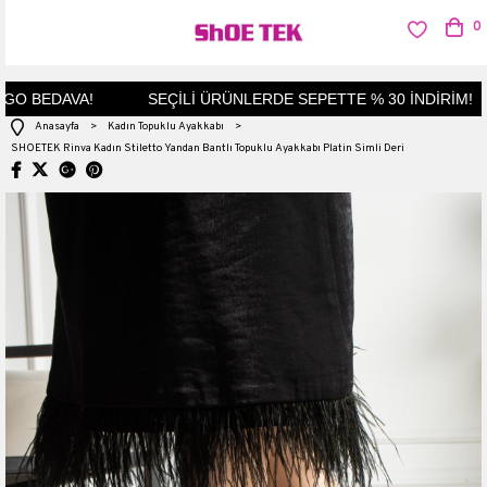
0
O BEDAVA!
SEÇİLİ ÜRÜNLERDE SEPETTE % 30 İNDİRİM!
Anasayfa
>
Kadın Topuklu Ayakkabı
>
SHOETEK Rinva Kadın Stiletto Yandan Bantlı Topuklu Ayakkabı Platin Simli Deri