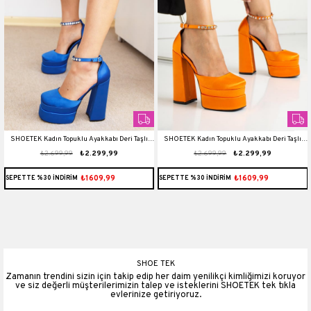
SHOETEK Kadın Topuklu Ayakkabı Deri Taşlı
SHOETEK Kadın Topuklu Ayakkabı Deri Taşlı
₺2.699,99
₺2.299,99
₺2.699,99
₺2.299,99
Çift Platformlu Rianna Saks Mavi
Çift Platformlu Rianna Turuncu
₺1609,99
₺1609,99
SEPETTE %30 İNDİRİM
SEPETTE %30 İNDİRİM
SHOE TEK
Zamanın trendini sizin için takip edip her daim yenilikçi kimliğimizi koruyor
ve siz değerli müşterilerimizin talep ve isteklerini SHOETEK tek tıkla
evlerinize getiriyoruz.