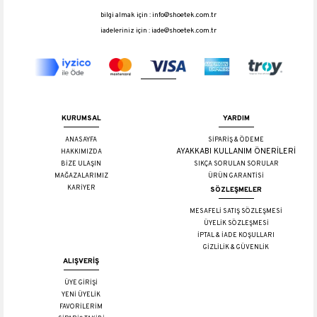
bilgi almak için :
info@shoetek.com.tr
iadeleriniz için :
iade@shoetek.com.tr
KURUMSAL
YARDIM
ANASAYFA
SİPARİŞ & ÖDEME
AYAKKABI KULLANIM ÖNERİLERİ
HAKKIMIZDA
BİZE ULAŞIN
SIKÇA SORULAN SORULAR
MAĞAZALARIMIZ
ÜRÜN GARANTİSİ
KARİYER
SÖZLEŞMELER
MESAFELİ SATIŞ SÖZLEŞMESİ
ÜYELİK SÖZLEŞMESİ
İPTAL & İADE KOŞULLARI
GİZLİLİK & GÜVENLİK
ALIŞVERİŞ
ÜYE GİRİŞİ
YENİ ÜYELİK
FAVORİLERİM