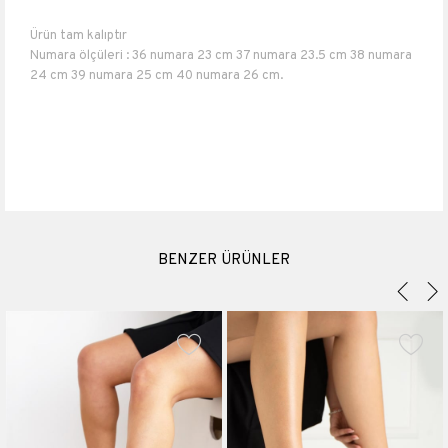
Ürün tam kalıptır
Numara ölçüleri : 36 numara 23 cm 37 numara 23.5 cm 38 numara
24 cm 39 numara 25 cm 40 numara 26 cm.
Topuk boyu 7,5 cm
Suni Deri
Materyali
Suni Deri
Topuk Boyu
7.5 cm
Platform Boyu
1 cm
BENZER ÜRÜNLER