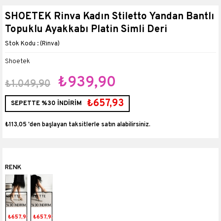
SHOETEK Rinva Kadın Stiletto Yandan Bantlı
Topuklu Ayakkabı Platin Simli Deri
(Rinva)
Shoetek
₺939,90
₺1.049,90
₺657,93
SEPETTE %30 İNDİRİM
₺113,05
'den başlayan taksitlerle
SEPETTE
SEPETTE
%30 İNDİRİM
%30 İNDİRİM
₺657,93
₺657,93