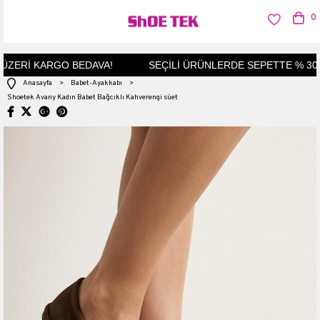
0
ÜZERİ KARGO BEDAVA!
SEÇİLİ ÜRÜNLERDE SEPETTE % 30 İN
Anasayfa
>
Babet-Ayakkabı
>
Shoetek Avany Kadın Babet Bağcıklı Kahverengi süet