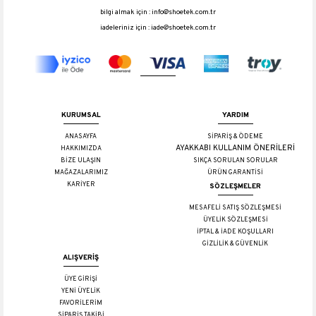
bilgi almak için :
info@shoetek.com.tr
iadeleriniz için :
iade@shoetek.com.tr
KURUMSAL
YARDIM
ANASAYFA
SİPARİŞ & ÖDEME
AYAKKABI KULLANIM ÖNERİLERİ
HAKKIMIZDA
BİZE ULAŞIN
SIKÇA SORULAN SORULAR
MAĞAZALARIMIZ
ÜRÜN GARANTİSİ
KARİYER
SÖZLEŞMELER
MESAFELİ SATIŞ SÖZLEŞMESİ
ÜYELİK SÖZLEŞMESİ
İPTAL & İADE KOŞULLARI
GİZLİLİK & GÜVENLİK
ALIŞVERİŞ
ÜYE GİRİŞİ
YENİ ÜYELİK
FAVORİLERİM
SİPARİŞ TAKİBİ