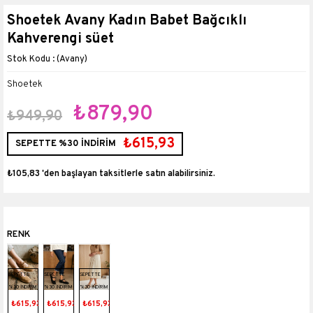
Shoetek Avany Kadın Babet Bağcıklı
Kahverengi süet
(Avany)
Shoetek
₺879,90
₺949,90
₺615,93
SEPETTE %30 İNDİRİM
₺105,83
'den başlayan taksitlerle
SEPETTE
SEPETTE
SEPETTE
%30 İNDİRİM
%30 İNDİRİM
%30 İNDİRİM
₺615,93
₺615,93
₺615,93