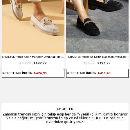
SHOETEK Ronja Kadın Makosen Ayakkabı Halka
SHOETEK Roderika Kadın Makosen Ayakkabı
₺799,90
₺609,90
₺819,90
₺594,90
Tokalı Babet Bej Deri
Triko Dokumalı Biye Dolamalı Taşlı Babet Siyah
₺426,93
₺416,43
SEPETTE %30 İNDİRİM
SEPETTE %30 İNDİRİM
SHOE TEK
Zamanın trendini sizin için takip edip her daim yenilikçi kimliğimizi koruyor
ve siz değerli müşterilerimizin talep ve isteklerini SHOETEK tek tıkla
evlerinize getiriyoruz.