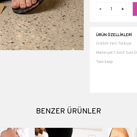
ÜRÜN ÖZELLIKLERI
Üretim Yeri: Türkiye
Materyal: 1.Sınıf Suni D
Tam kalıp
Topuk boyu 2 cm
Materyali
Topuk Boyu
Platform Boyu
BENZER ÜRÜNLER