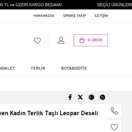
TL ve ÜZERİ KARGO BEDAVA!
SEÇİLİ ÜRÜNLERDE 
HAKKIMIZDA
SİPARİŞ TAKİP
İLETİŞİM
0
ÜRÜN
NDALET
TERLİK
BOT&BOOTİE
 Kadın Terlik Taşlı Leopar Deseli