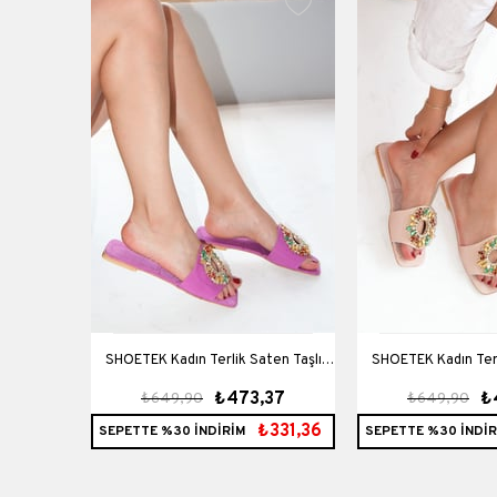
lik Taşlı
SHOETEK Kadın Terlik Saten Taşlı
SHOETEK Kadın Terl
90
₺473,37
₺
₺649,90
₺649,90
Edith Lila
Edith T
₺356,93
₺331,36
SEPETTE %30 İNDİRİM
SEPETTE %30 İNDİR