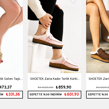
ik Saten Taşlı
SHOETEK Zaria Kadın Terlik Kürklü
SHOETEK Zaria
473,37
₺859,90
₺1.029,90
₺1.029,
en
Pudra Süet
Ka
₺331,36
₺601,93
İM
SEPETTE %30 İNDİRİM
SEPETTE %30 