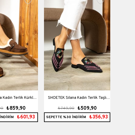
 Kadın Terlik Kürklü
SHOETEK Silana Kadın Terlik Taşlı
SHOETEK 
₺859,90
₺509,90
90
₺749,90
₺6
hve Süet
Siyah Saten
₺601,93
₺356,93
İNDİRİM
SEPETTE %30 İNDİRİM
SEPETTE