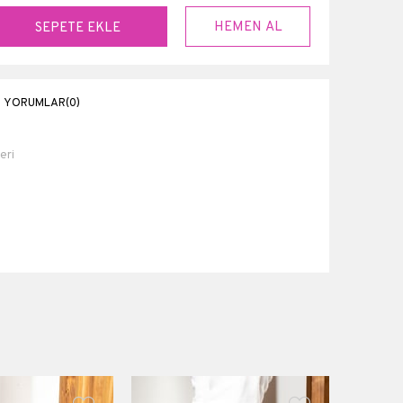
YORUMLAR
(0)
eri
Suni Deri
2 cm
1 cm