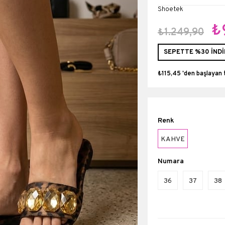
Shoetek
₺
₺1.249,90
SEPETTE %30 İNDİ
₺115,45
'den başlayan 
Renk
KAHVE
Numara
36
37
38