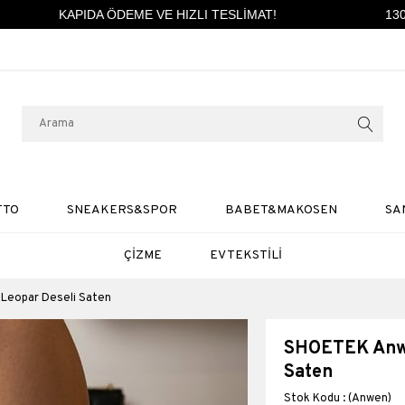
KAPIDA ÖDEME VE HIZLI TESLİMAT!
1300 
TTO
SNEAKERS&SPOR
BABET&MAKOSEN
SA
ÇİZME
EV TEKSTİLİ
 Leopar Deseli Saten
SHOETEK Anwen
Saten
(Anwen)