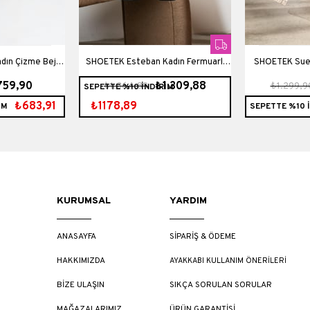
dın Çizme Bej
SHOETEK Esteban Kadın Fermuarlı
SHOETEK Suel
759,90
₺1.309,88
₺1.364,89
₺1.299,9
SEPETTE %10 İNDİRİM
Çizme Zincirli Siyah Süet
Çizme Bağcık
₺683,91
₺1178,89
İM
SEPETTE %10 
KURUMSAL
YARDIM
ANASAYFA
SİPARİŞ & ÖDEME
HAKKIMIZDA
AYAKKABI KULLANIM ÖNERİLERİ
BİZE ULAŞIN
SIKÇA SORULAN SORULAR
MAĞAZALARIMIZ
ÜRÜN GARANTİSİ