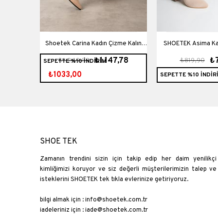
zme İnce
Shoetek Carina Kadın Çizme Kalın
SHOETEK Asima Ka
9,90
₺1.147,78
₺
₺1.249,89
₺819,90
SEPETTE %10 İNDİRİM
üet
Topuklu Bej Deri
Triko
₺1033,00
SEPETTE %10 İNDİR
SHOE TEK
Zamanın trendini sizin için takip edip her daim yenilikçi
kimliğimizi koruyor ve siz değerli müşterilerimizin talep ve
isteklerini SHOETEK tek tıkla evlerinize getiriyoruz.
bilgi almak için :
info@shoetek.com.tr
iadeleriniz için :
iade@shoetek.com.tr