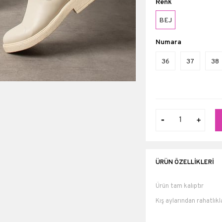
Renk
BEJ
Numara
36
37
38
ÜRÜN ÖZELLIKLERI
Ürün tam kalıptır
Kış aylarından rahatlık
Koku terleme yapmayan