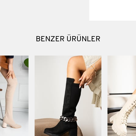
Numara ölçüleri : 36 
numara 25 cm 40 numa
Topuk boyu 4 cm
BENZER ÜRÜNLER