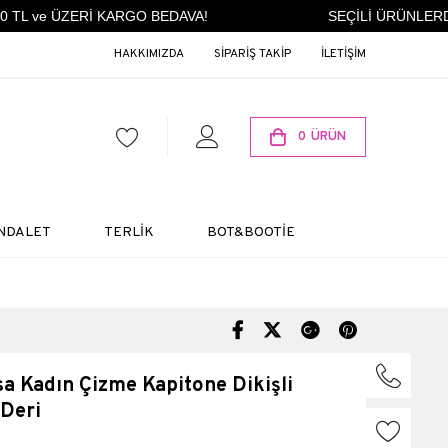
TL ve ÜZERİ KARGO BEDAVA!
SEÇİLİ ÜRÜNLERDE 
HAKKIMIZDA
SİPARİŞ TAKİP
İLETİŞİM
0
ÜRÜN
NDALET
TERLİK
BOT&BOOTİE
 Kadın Çizme Kapitone Dikişli
 Deri