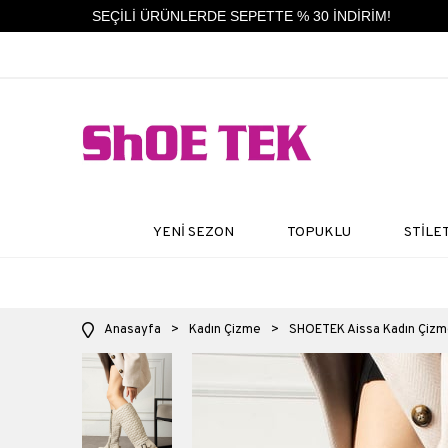
SEÇİLİ ÜRÜNLERDE SEPETTE % 30 İNDİRİM!
YENİ SEZON
TOPUKLU
STİLE
Anasayfa
>
Kadın Çizme
>
SHOETEK Aissa Kadın Çizme 