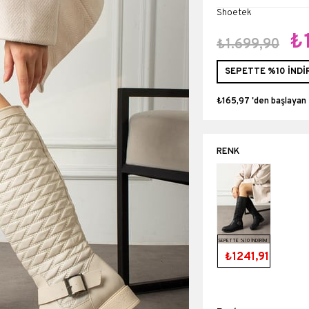
Shoetek
₺
₺1.699,90
SEPETTE %10 İNDİ
₺165,97
'den başlayan 
SEPETTE %10 İNDİRİM
₺1241,91