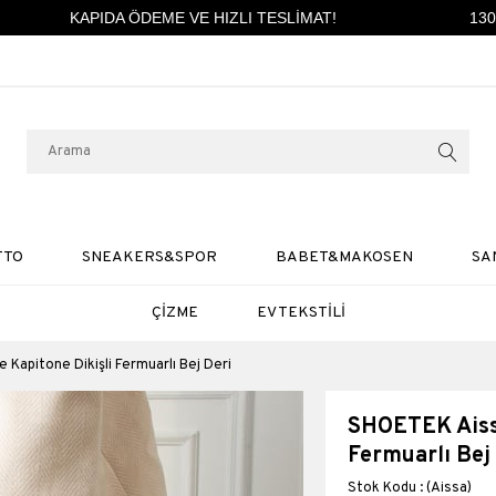
KAPIDA ÖDEME VE HIZLI TESLİMAT!
1300 
TTO
SNEAKERS&SPOR
BABET&MAKOSEN
SA
ÇİZME
EV TEKSTİLİ
Kapitone Dikişli Fermuarlı Bej Deri
SHOETEK Aissa
Fermuarlı Bej
(Aissa)