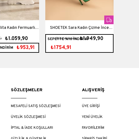
ita Kadın Fermuarlı
SHOETEK Sara Kadın Çizme İnce
Shoetek 
₺1.059,90
₺1.949,90
0
₺2.099,90
₺1.
SEPETTE %10 İNDİRİM
SEPETTE 
lı Postal Bej Deri
Topuklu Su Yeşili Süet
₺953,91
₺1754,91
₺1033
İNDİRİM
SÖZLEŞMELER
ALIŞVERİŞ
MESAFELİ SATIŞ SÖZLEŞMESİ
ÜYE GİRİŞİ
ÜYELİK SÖZLEŞMESİ
YENİ ÜYELİK
İPTAL & İADE KOŞULLARI
FAVORİLERİM
GİZLİLİK & GÜVENLİK
SİPARİŞ TAKİBİ