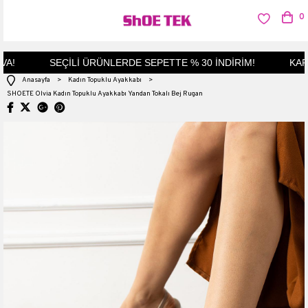
0
!
SEÇİLİ ÜRÜNLERDE SEPETTE % 30 İNDİRİM!
KAPID
Anasayfa
>
Kadın Topuklu Ayakkabı
>
SHOETE Olvia Kadın Topuklu Ayakkabı Yandan Tokalı Bej Rugan