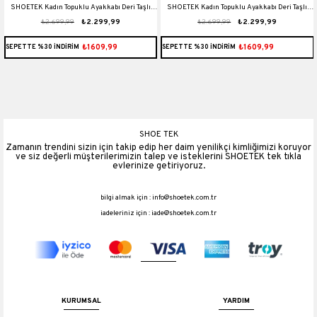
SHOETEK Kadın Topuklu Ayakkabı Deri Taşlı
SHOETEK Kadın Topuklu Ayakkabı Deri Taşlı
₺2.699,99
₺2.299,99
₺2.699,99
₺2.299,99
Çift Platformlu Rianna Saks Mavi
Çift Platformlu Rianna Turuncu
₺1609,99
₺1609,99
SEPETTE %30 İNDİRİM
SEPETTE %30 İNDİRİM
SHOE TEK
Zamanın trendini sizin için takip edip her daim yenilikçi kimliğimizi koruyor
ve siz değerli müşterilerimizin talep ve isteklerini SHOETEK tek tıkla
evlerinize getiriyoruz.
bilgi almak için :
info@shoetek.com.tr
iadeleriniz için :
iade@shoetek.com.tr
KURUMSAL
YARDIM