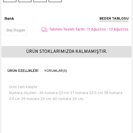
Renk
BEDEN TABLOSU
Tahmini Teslim Tarihi : 11 Ağustos - 13 Ağustos
Bej Rugan
ÜRÜN STOKLARIMIZDA KALMAMIŞTIR.
ÜRÜN ÖZELLIKLERI
YORUMLAR
(0)
Ürün tam kalıptır
Numara ölçüleri : 36 numara 23 cm 37 numara 23.5 cm 38 numara
24 cm 39 numara 25 cm 40 numara 26 cm.
Topuk boyu 4 cm
Suni Deri
Materyali
Suni Deri
Topuk Boyu
4 cm