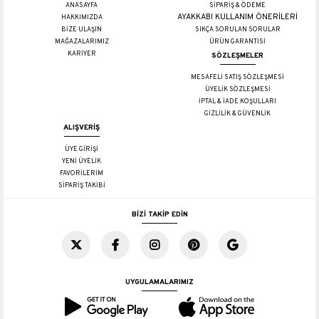
ANASAYFA
SİPARİŞ & ÖDEME
AYAKKABI KULLANIM ÖNERİLERİ
HAKKIMIZDA
BİZE ULAŞIN
SIKÇA SORULAN SORULAR
MAĞAZALARIMIZ
ÜRÜN GARANTİSİ
KARİYER
SÖZLEŞMELER
MESAFELİ SATIŞ SÖZLEŞMESİ
ÜYELİK SÖZLEŞMESİ
İPTAL & İADE KOŞULLARI
GİZLİLİK & GÜVENLİK
ALIŞVERİŞ
ÜYE GİRİŞİ
YENİ ÜYELİK
FAVORİLERİM
SİPARİŞ TAKİBİ
BİZİ TAKİP EDİN
UYGULAMALARIMIZ