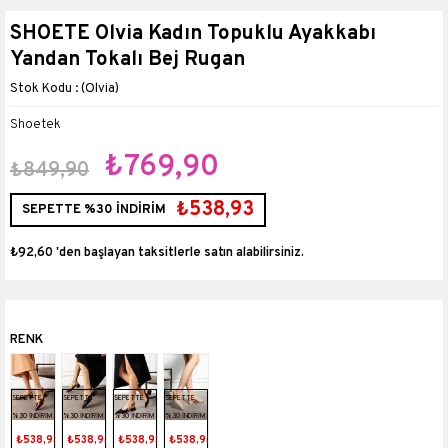
SHOETE Olvia Kadın Topuklu Ayakkabı
Yandan Tokalı Bej Rugan
(Olvia)
Shoetek
₺769,90
₺849,90
₺538,93
SEPETTE %30 İNDİRİM
₺92,60
'den başlayan taksitlerle
SEPETTE
SEPETTE
SEPETTE
SEPETTE
%30 İNDİRİM
%30 İNDİRİM
%30 İNDİRİM
%30 İNDİRİM
₺538,93
₺538,93
₺538,93
₺538,93