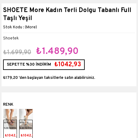
SHOETE More Kadın Terli Dolgu Tabanlı Full
Taşlı Yeşil
(More)
Shoetek
₺1.489,90
₺1.699,90
₺1042,93
SEPETTE %30 İNDİRİM
₺179,20
'den başlayan taksitlerle
SEPETTE
SEPETTE
%30 İNDİRİM
%30 İNDİRİM
₺1042,93
₺1042,93