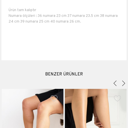
Ürün tam kalıptır
Numara ölçüleri : 36 numara 23 cm 37 numara 23.5 cm 38 numara
24 cm 39 numara 25 cm 40 numara 26 cm.
Topuk boyu 4 cm
Platform bıyu 4 cm
Taşlı
Dış Suni Deri
İç Suni Deri
Materyali
Suni Deri
Topuk Boyu
4 cm
BENZER ÜRÜNLER
Platform Boyu
4 cm