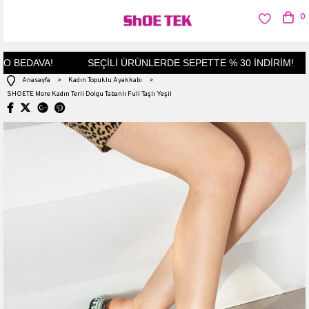
0
 BEDAVA!
SEÇİLİ ÜRÜNLERDE SEPETTE % 30 İNDİRİM!
Anasayfa
>
Kadın Topuklu Ayakkabı
>
SHOETE More Kadın Terli Dolgu Tabanlı Full Taşlı Yeşil