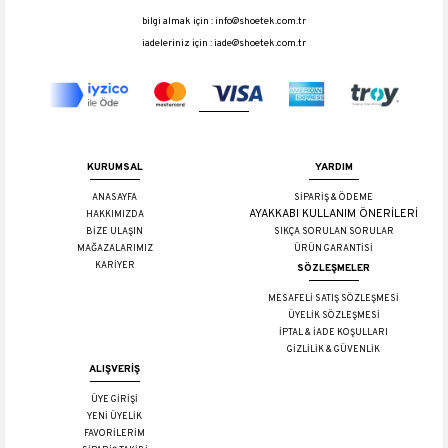
bilgi almak için :
info@shoetek.com.tr
iadeleriniz için :
iade@shoetek.com.tr
KURUMSAL
YARDIM
ANASAYFA
SİPARİŞ & ÖDEME
AYAKKABI KULLANIM ÖNERİLERİ
HAKKIMIZDA
BİZE ULAŞIN
SIKÇA SORULAN SORULAR
MAĞAZALARIMIZ
ÜRÜN GARANTİSİ
KARİYER
SÖZLEŞMELER
MESAFELİ SATIŞ SÖZLEŞMESİ
ÜYELİK SÖZLEŞMESİ
İPTAL & İADE KOŞULLARI
GİZLİLİK & GÜVENLİK
ALIŞVERİŞ
ÜYE GİRİŞİ
YENİ ÜYELİK
FAVORİLERİM