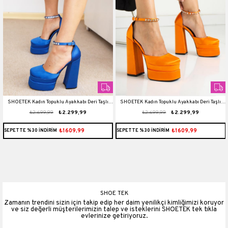
SHOETEK Kadın Topuklu Ayakkabı Deri Taşlı
SHOETEK Kadın Topuklu Ayakkabı Deri Taşlı
₺2.699,99
₺2.299,99
₺2.699,99
₺2.299,99
Çift Platformlu Rianna Saks Mavi
Çift Platformlu Rianna Turuncu
₺1609,99
₺1609,99
SEPETTE %30 İNDİRİM
SEPETTE %30 İNDİRİM
SHOE TEK
Zamanın trendini sizin için takip edip her daim yenilikçi kimliğimizi koruyor
ve siz değerli müşterilerimizin talep ve isteklerini SHOETEK tek tıkla
evlerinize getiriyoruz.